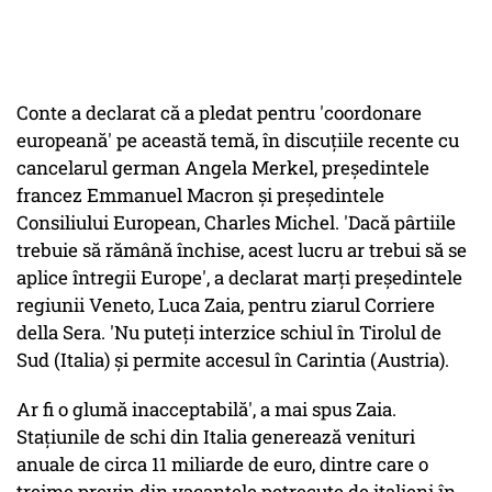
Conte a declarat că a pledat pentru 'coordonare
europeană' pe această temă, în discuţiile recente cu
cancelarul german Angela Merkel, preşedintele
francez Emmanuel Macron şi preşedintele
Consiliului European, Charles Michel. 'Dacă pârtiile
trebuie să rămână închise, acest lucru ar trebui să se
aplice întregii Europe', a declarat marţi preşedintele
regiunii Veneto, Luca Zaia, pentru ziarul Corriere
della Sera. 'Nu puteţi interzice schiul în Tirolul de
Sud (Italia) şi permite accesul în Carintia (Austria).
Ar fi o glumă inacceptabilă', a mai spus Zaia.
Staţiunile de schi din Italia generează venituri
anuale de circa 11 miliarde de euro, dintre care o
treime provin din vacanţele petrecute de italieni în