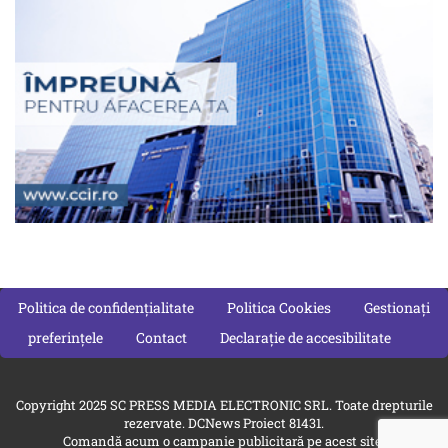
Politica de confidențialitate
Politica Cookies
Gestionați
preferințele
Contact
Declarație de accesibilitate
Copyright 2025 SC PRESS MEDIA ELECTRONIC SRL. Toate drepturile
rezervate. DCNews Proiect 81431.
Comandă acum o campanie publicitară pe acest site: