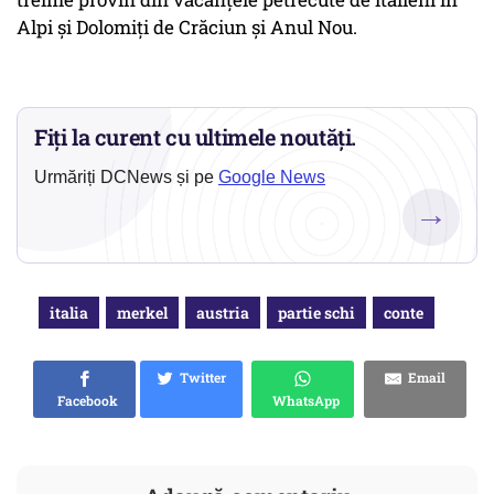
Alpi şi Dolomiţi de Crăciun şi Anul Nou.
Fiți la curent cu ultimele noutăți.
Urmăriți DCNews și pe
Google News
→
italia
merkel
austria
partie schi
conte
Twitter
Email
Facebook
WhatsApp