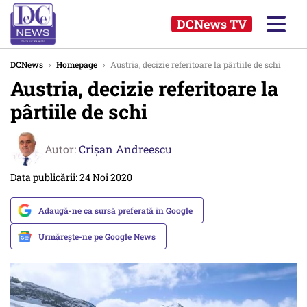
DCNews TV
DCNews
›
Homepage
›
Austria, decizie referitoare la pârtiile de schi
Austria, decizie referitoare la
pârtiile de schi
Autor:
Crişan Andreescu
Data publicării: 24 Noi 2020
Adaugă-ne ca sursă preferată în Google
Urmărește-ne pe Google News