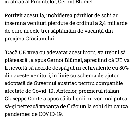
austriac al Finanţelor, Gernot Blümel.
Potrivit acestuia, închiderea pârtiilor de schi ar
însemna venituri pierdute de ordinul a 2,4 miliarde
de euro în cele trei săptămâni de vacanţă din
preajma Crăciunului.
'Dacă UE vrea cu adevărat acest lucru, va trebui să
plătească', a spus Gernot Blümel, apreciind că UE va
fi nevoită să acorde despăgubiri echivalente cu 80%
din aceste venituri, în linie cu schema de ajutor
adoptată de Guvernul austriac pentru companiile
afectate de Covid-19. Anterior, premierul italian
Giuseppe Conte a spus că italienii nu vor mai putea
să-şi petreacă vacanţa de Crăciun la schi din cauza
pandemiei de COVID-19.