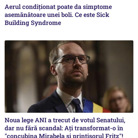
Aerul condiționat poate da simptome
asemănătoare unei boli. Ce este Sick
Building Syndrome
Noua lege ANI a trecut de votul Senatului,
dar nu fără scandal: Ați transformat-o în
"concubina Mirabela şi prinţişorul Fritz"!