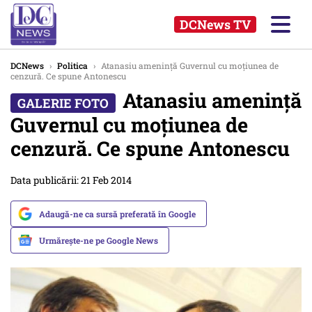
DCNews TV
DCNews
›
Politica
›
Atanasiu amenință Guvernul cu moțiunea de
cenzură. Ce spune Antonescu
Atanasiu amenință
Guvernul cu moțiunea de
cenzură. Ce spune Antonescu
Data publicării: 21 Feb 2014
Adaugă-ne ca sursă preferată în Google
Urmărește-ne pe Google News