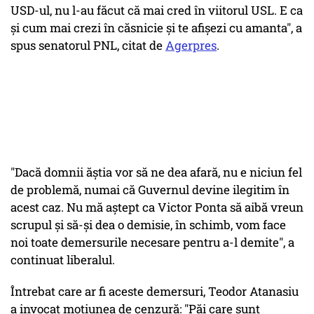
USD-ul, nu l-au făcut că mai cred în viitorul USL. E ca
și cum mai crezi în căsnicie și te afișezi cu amanta", a
spus senatorul PNL, citat de
Agerpres
.
"Dacă domnii ăștia vor să ne dea afară, nu e niciun fel
de problemă, numai că Guvernul devine ilegitim în
acest caz. Nu mă aștept ca Victor Ponta să aibă vreun
scrupul și să-și dea o demisie, în schimb, vom face
noi toate demersurile necesare pentru a-l demite", a
continuat liberalul.
Întrebat care ar fi aceste demersuri, Teodor Atanasiu
a invocat moțiunea de cenzură: "Păi care sunt