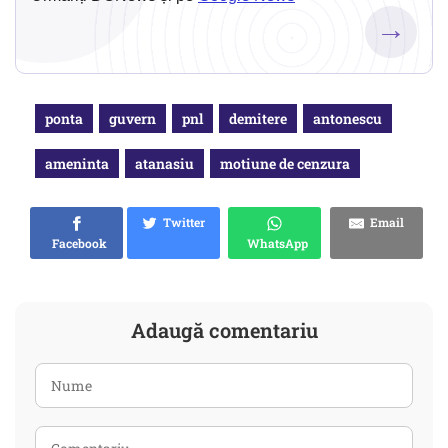
→
ponta
guvern
pnl
demitere
antonescu
ameninta
atanasiu
motiune de cenzura
Twitter
Email
Facebook
WhatsApp
Adaugă comentariu