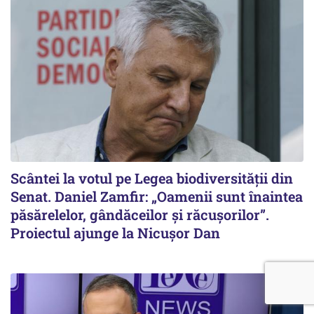
Scântei la votul pe Legea biodiversității din
Senat. Daniel Zamfir: „Oamenii sunt înaintea
păsărelelor, gândăceilor și răcușorilor”.
Proiectul ajunge la Nicușor Dan