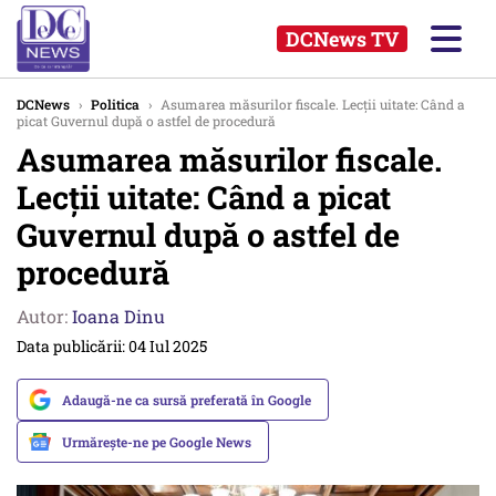
DCNews TV
DCNews
›
Politica
›
Asumarea măsurilor fiscale. Lecții uitate: Când a
picat Guvernul după o astfel de procedură
Asumarea măsurilor fiscale.
Lecții uitate: Când a picat
Guvernul după o astfel de
procedură
Autor:
Ioana Dinu
Data publicării: 04 Iul 2025
Adaugă-ne ca sursă preferată în Google
Urmărește-ne pe Google News