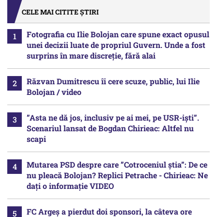
CELE MAI CITITE ȘTIRI
Fotografia cu Ilie Bolojan care spune exact opusul
unei decizii luate de propriul Guvern. Unde a fost
surprins în mare discreție, fără alai
Răzvan Dumitrescu îi cere scuze, public, lui Ilie
Bolojan / video
”Asta ne dă jos, inclusiv pe ai mei, pe USR-iști”.
Scenariul lansat de Bogdan Chirieac: Altfel nu
scapi
Mutarea PSD despre care ”Cotroceniul știa”: De ce
nu pleacă Bolojan? Replici Petrache - Chirieac: Ne
dați o informație VIDEO
FC Argeș a pierdut doi sponsori, la câteva ore