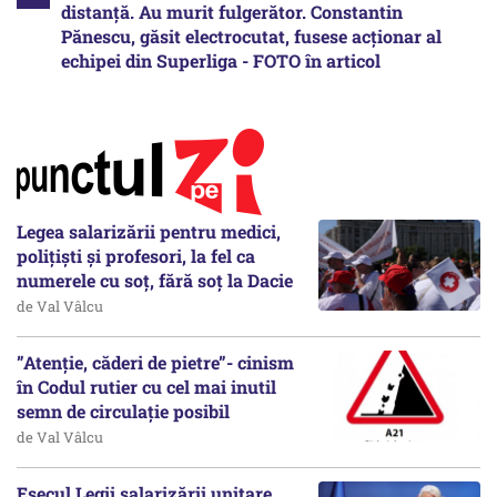
distanță. Au murit fulgerător. Constantin
Pănescu, găsit electrocutat, fusese acționar al
echipei din Superliga - FOTO în articol
Legea salarizării pentru medici,
polițiști și profesori, la fel ca
numerele cu soț, fără soț la Dacie
de Val Vâlcu
”Atenție, căderi de pietre”- cinism
în Codul rutier cu cel mai inutil
semn de circulație posibil
de Val Vâlcu
Eșecul Legii salarizării unitare,