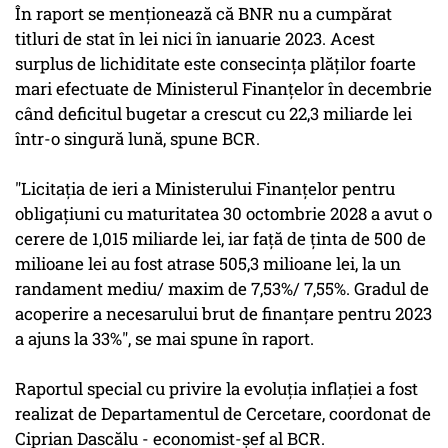
În raport se menţionează că BNR nu a cumpărat
titluri de stat în lei nici în ianuarie 2023. Acest
surplus de lichiditate este consecinţa plăţilor foarte
mari efectuate de Ministerul Finanţelor în decembrie
când deficitul bugetar a crescut cu 22,3 miliarde lei
într-o singură lună, spune BCR.
"Licitaţia de ieri a Ministerului Finanţelor pentru
obligaţiuni cu maturitatea 30 octombrie 2028 a avut o
cerere de 1,015 miliarde lei, iar faţă de ţinta de 500 de
milioane lei au fost atrase 505,3 milioane lei, la un
randament mediu/ maxim de 7,53%/ 7,55%. Gradul de
acoperire a necesarului brut de finanţare pentru 2023
a ajuns la 33%", se mai spune în raport.
Raportul special cu privire la evoluţia inflaţiei a fost
realizat de Departamentul de Cercetare, coordonat de
Ciprian Dascălu - economist-şef al BCR.