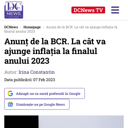
DCNews TV
DCNews
›
Homepage
›
Anunț de la BCR. La cât va ajunge inflația la
finalul anului 2023
Anunț de la BCR. La cât va
ajunge inflația la finalul
anului 2023
Autor:
Irina Constantin
Data publicării: 07 Feb 2023
Adaugă-ne ca sursă preferată în Google
Urmărește-ne pe Google News