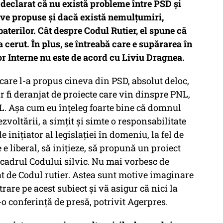
a declarat că nu există probleme între PSD și
tive propuse și dacă există nemulțumiri,
aterilor. Cât despre Codul Rutier, el spune că
 cerut. În plus, se întreabă care e supărarea în
or Interne nu este de acord cu Liviu Dragnea.
care l-a propus cineva din PSD, absolut deloc,
r fi deranjat de proiecte care vin dinspre PNL,
L. Aşa cum eu înţeleg foarte bine că domnul
zvoltării, a simţit şi simte o responsabilitate
e iniţiator al legislaţiei în domeniu, la fel de
 e liberal, să iniţieze, să propună un proiect
 cadrul Codului silvic. Nu mai vorbesc de
rat de Codul rutier. Astea sunt motive imaginare
rare pe acest subiect şi vă asigur că nici la
-o conferinţă de presă, potrivit Agerpres.