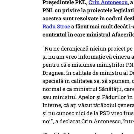
Președintele PNL,
Crin Antonescu
, 
PNL cu privire la proiectele legisla
acestea sunt rezolvate în cadrul dezb
Radu Stroe
a făcut mai mult decât i-a
contextul în care ministrul Afaceril
"Nu ne deranjează niciun proiect pe 
şi nu am vreo informaţie că cineva a
pentru că e misiunea miniştrilor PN
Dragnea, în calitate de ministru al De
specială în calitatea sa, să spunem, d
normal e ca ministrul Sănătăţii, care
sau ministrul Apelor şi Pădurilor în
Interne, că aţi văzut tărăboiul gene
şi nu cunosc nici de la PSD vreo frust
noi", a declarat Crin Antonescu, într