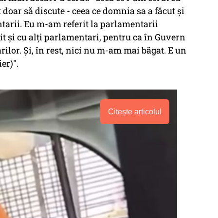
doar să discute - ceea ce domnia sa a făcut şi
tarii. Eu m-am referit la parlamentarii
it şi cu alţi parlamentari, pentru ca în Guvern
rilor. Şi, în rest, nici nu m-am mai băgat. E un
er)".
Citește articolul