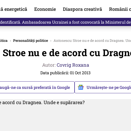
ză energetică
Economie
Diaspora creativă
Românii c
identificată. Ambasadoarea Ucrainei a fost convocată la Ministerul de
itica
›
Personalități politice
›
Antonescu: Stroe nu e de acord cu Dragnea. Un
 Stroe nu e de acord cu Dragn
Autor:
Covrig Roxana
Data publicării: 01 Oct 2013
augă-ne ca sursă preferată în Google
Urmărește-ne pe Goog