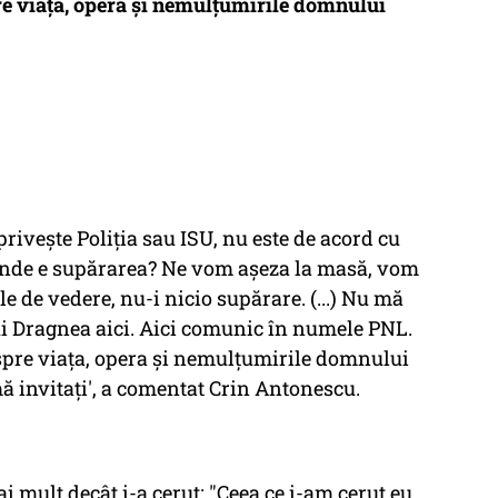
e viaţa, opera şi nemulţumirile domnului
riveşte Poliţia sau ISU, nu este de acord cu
nde e supărarea? Ne vom aşeza la masă, vom
 de vedere, nu-i nicio supărare. (...) Nu mă
 Dragnea aici. Aici comunic în numele PNL.
espre viaţa, opera şi nemulţumirile domnului
ă invitaţi', a comentat Crin Antonescu.
ai mult decât i-a cerut: "Ceea ce i-am cerut eu