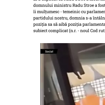
domnului ministru Radu Stroe a fost 
îi mulţumesc - temeinic cu parlamen
partidului nostru, domnia s-a întâln
poziţia sa să aibă poziţia parlamenta
subiect complicat (n.r. - noul Cod ruti