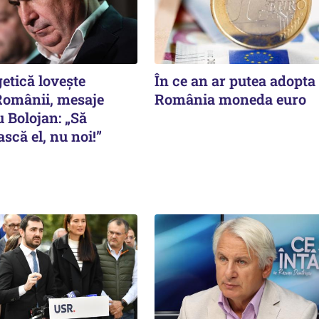
etică lovește
În ce an ar putea adopta
omânii, mesaje
România moneda euro
 Bolojan: „Să
că el, nu noi!”