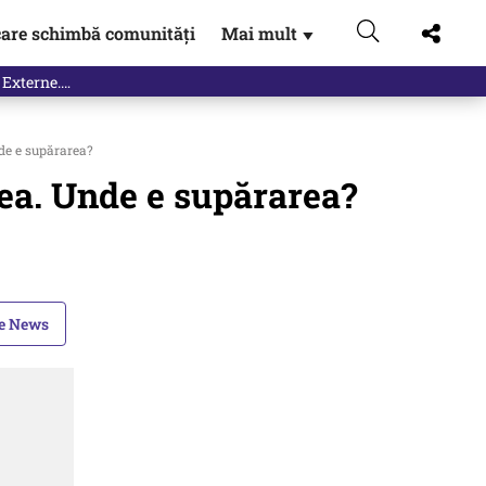
are schimbă comunități
Mai mult
▼
 Externe.…
de e supărarea?
ea. Unde e supărarea?
le News