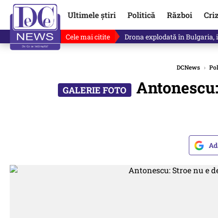
Ultimele știri
Politică
Război
Cri
Cele mai citite
Drona explodată în Bulgaria, 
DCNews
›
Pol
Antonescu:
Ad