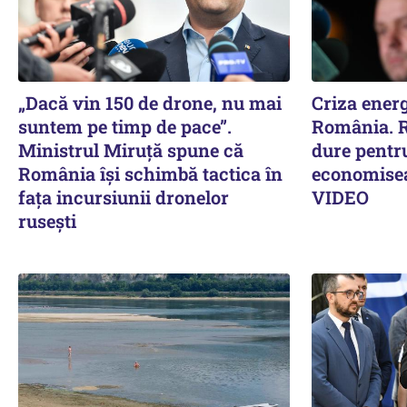
„Dacă vin 150 de drone, nu mai
Criza energ
suntem pe timp de pace”.
România. R
Ministrul Miruţă spune că
dure pentru
România își schimbă tactica în
economiseas
fața incursiunii dronelor
VIDEO
rusești