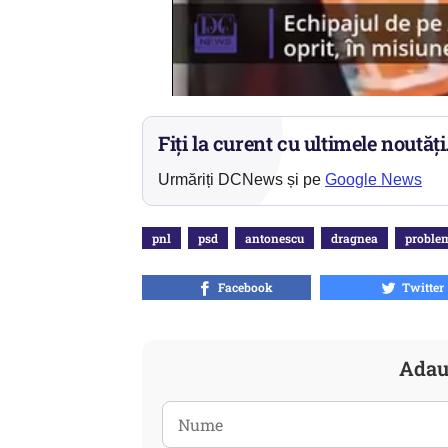
Fiți la curent cu ultimele noutăți
Urmăriți DCNews și pe
Google News
pnl
psd
antonescu
dragnea
proble
Facebook
Twitter
Adau