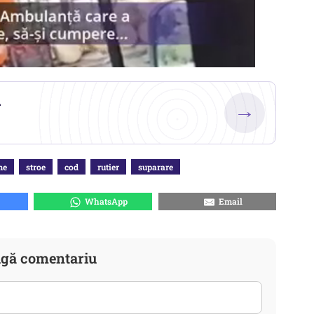
.
→
me
stroe
cod
rutier
suparare
WhatsApp
Email
gă comentariu