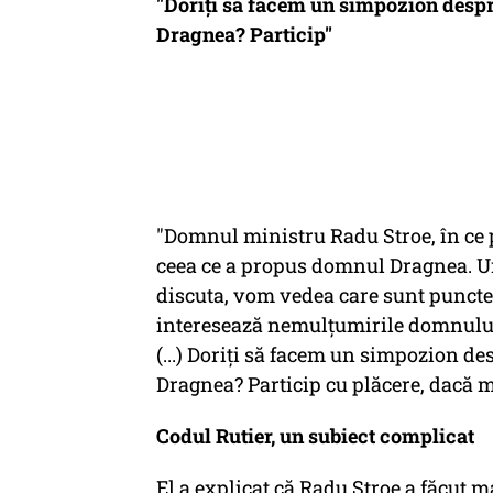
"Doriţi să facem un simpozion despr
Dragnea? Particip"
"Domnul ministru Radu Stroe, în ce p
ceea ce a propus domnul Dragnea. U
discuta, vom vedea care sunt punctele
interesează nemulţumirile domnului
(...) Doriţi să facem un simpozion d
Dragnea? Particip cu plăcere, dacă m
Codul Rutier, un subiect complicat
El a explicat că Radu Stroe a făcut m