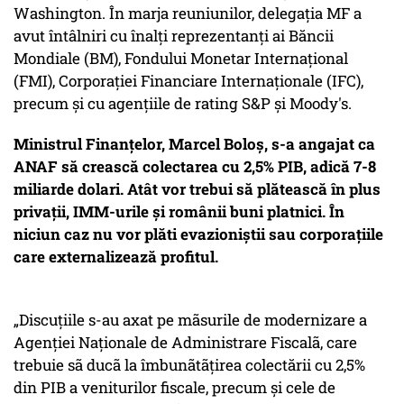
Washington. În marja reuniunilor, delegația MF a
avut întâlniri cu înalți reprezentanți ai Băncii
Mondiale (BM), Fondului Monetar Internațional
(FMI), Corporației Financiare Internaționale (IFC),
precum și cu agențiile de rating S&P și Moody's.
Ministrul Finanțelor, Marcel Boloș, s-a angajat ca
ANAF să crească colectarea cu 2,5% PIB, adică 7-8
miliarde dolari. Atât vor trebui să plătească în plus
privații, IMM-urile și românii buni platnici. În
niciun caz nu vor plăti evazioniștii sau corporațiile
care externalizează profitul.
„Discuțiile s-au axat pe mãsurile de modernizare a
Agenției Naționale de Administrare Fiscalã, care
trebuie sã ducã la îmbunãtãțirea colectării cu 2,5%
din PIB a veniturilor fiscale, precum și cele de