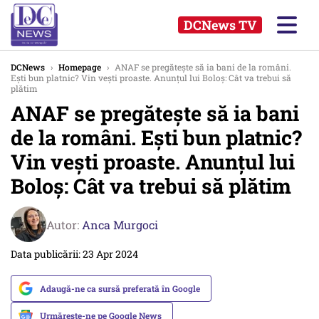
DCNews TV
DCNews
›
Homepage
›
ANAF se pregătește să ia bani de la români.
Ești bun platnic? Vin vești proaste. Anunțul lui Boloș: Cât va trebui să
plătim
ANAF se pregătește să ia bani
de la români. Ești bun platnic?
Vin vești proaste. Anunțul lui
Boloș: Cât va trebui să plătim
Autor:
Anca Murgoci
Data publicării: 23 Apr 2024
Adaugă-ne ca sursă preferată în Google
Urmărește-ne pe Google News