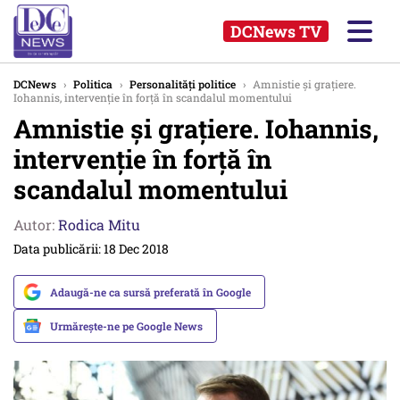
DCNews TV
DCNews
›
Politica
›
Personalități politice
›
Amnistie și grațiere.
Iohannis, intervenție în forță în scandalul momentului
Amnistie și grațiere. Iohannis,
intervenție în forță în
scandalul momentului
Autor:
Rodica Mitu
Data publicării: 18 Dec 2018
Adaugă-ne ca sursă preferată în Google
Urmărește-ne pe Google News