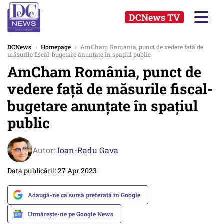
DCNews TV
DCNews
›
Homepage
›
AmCham România, punct de vedere față de
măsurile fiscal-bugetare anunțate în spațiul public
AmCham România, punct de
vedere față de măsurile fiscal-
bugetare anunțate în spațiul
public
Autor:
Ioan-Radu Gava
Data publicării: 27 Apr 2023
Adaugă-ne ca sursă preferată în Google
Urmărește-ne pe Google News