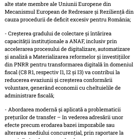
alte state membre ale Uniunii Europene din
Mecanismul European de Redresare și Reziliență din
cauza procedurii de deficit excesiv pentru România;
- Creșterea gradului de colectare și întărirea
capacității instituționale a ANAF, inclusiv prin
accelerarea procesului de digitalizare, automatizare
și analiză a Materializarea reformelor și investițiilor
din PNRR pentru transformarea digitală în domeniul
fiscal (C8 R1, respectiv I1, I2 și I3) va contribui la
reducerea evaziunii și creșterea conformării
voluntare, generând economii cu cheltuielile de
administrare fiscală;
- Abordarea modernă și aplicată a problematicii
prețurilor de transfer – în vederea adresării unor
efecte precum erodarea bazei impozabile sau
alterarea mediului concurențial, prin raportare la