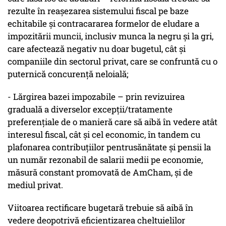
rezulte în reașezarea sistemului fiscal pe baze
echitabile și contracararea formelor de eludare a
impozitării muncii, inclusiv munca la negru și la gri,
care afectează negativ nu doar bugetul, cât și
companiile din sectorul privat, care se confruntă cu o
puternică concurență neloială;
- Lărgirea bazei impozabile – prin revizuirea
graduală a diverselor excepții/tratamente
preferențiale de o manieră care să aibă în vedere atât
interesul fiscal, cât și cel economic, în tandem cu
plafonarea contribuțiilor pentrusănătate și pensii la
un număr rezonabil de salarii medii pe economie,
măsură constant promovată de AmCham, și de
mediul privat.
Viitoarea rectificare bugetară trebuie să aibă în
vedere deopotrivă eficientizarea cheltuielilor