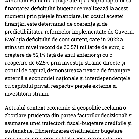
AmCham Romania atrage atenția asupra faptului că
finanțarea deficitului bugetar se realizează la acest
moment prin piețele financiare, iar costul acestei
finanțări este determinat de coerența și de
predictibilitatea reformelor implementate de Guvern.
Evoluția deficitului de cont curent, care în 2022 a
atins un nivel record de 26.571 miliarde de euro, o
creștere de 52,1% față de anul anterior și cu o
acoperire de 62,5% prin investiții străine directe și
contul de capital, demonstrează nevoia de finanțare
externă a economiei naționale și interdependențele
cu capitalul privat, respectiv piețele externe și
investitorii străini.
Actualul context economic și geopolitic reclamă o
abordare prudentă din partea factorilor decizionali și
asumarea unei traiectorii fiscal-bugetare credibile și
sustenabile. Eficientizarea cheltuielilor bugetare
presupune creșterea calității acestora și reforma