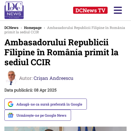
DCNews TV
DCNews
›
Homepage
›
Ambasadorului Republicii Filipine în România
primit la sediul CCIR
Ambasadorului Republicii
Filipine în România primit la
sediul CCIR
Autor:
Crişan Andreescu
Data publicării: 08 Apr 2025
Adaugă-ne ca sursă preferată în Google
Urmărește-ne pe Google News