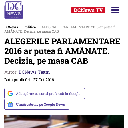
DCNews TV
DCNews
›
Politica
›
ALEGERILE PARLAMENTARE 2016 ar putea fi
AMÂNATE. Decizia, pe masa CAB
ALEGERILE PARLAMENTARE
2016 ar putea fi AMÂNATE.
Decizia, pe masa CAB
Autor:
DCNews Team
Data publicării: 27 Oct 2016
Adaugă-ne ca sursă preferată în Google
Urmărește-ne pe Google News