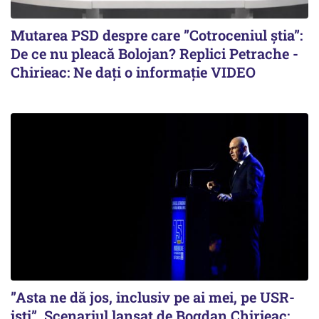
Mutarea PSD despre care ”Cotroceniul știa”:
De ce nu pleacă Bolojan? Replici Petrache -
Chirieac: Ne dați o informație VIDEO
”Asta ne dă jos, inclusiv pe ai mei, pe USR-
iști”. Scenariul lansat de Bogdan Chirieac: