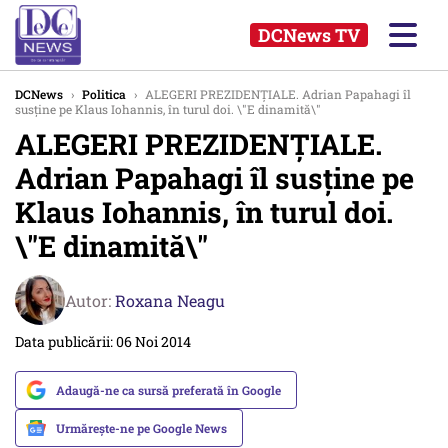
DCNews TV
DCNews
›
Politica
›
ALEGERI PREZIDENȚIALE. Adrian Papahagi îl
susține pe Klaus Iohannis, în turul doi. \"E dinamită\"
ALEGERI PREZIDENȚIALE.
Adrian Papahagi îl susține pe
Klaus Iohannis, în turul doi.
\"E dinamită\"
Autor:
Roxana Neagu
Data publicării: 06 Noi 2014
Adaugă-ne ca sursă preferată în Google
Urmărește-ne pe Google News