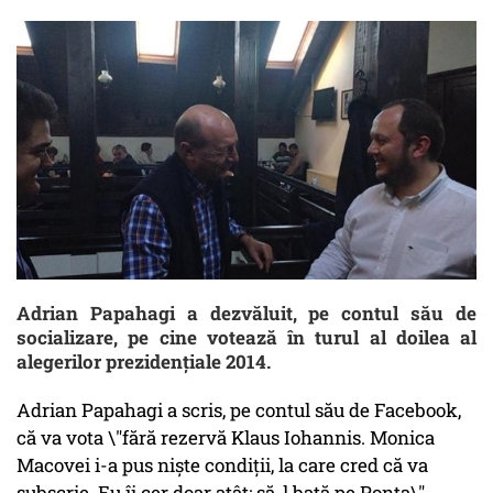
Adrian Papahagi a dezvăluit, pe contul său de
socializare, pe cine votează în turul al doilea al
alegerilor prezidențiale 2014.
Adrian Papahagi a scris, pe contul său de Facebook,
că va vota \"fără rezervă Klaus Iohannis. Monica
Macovei i-a pus niște condiții, la care cred că va
subscrie. Eu îi cer doar atât: să-l bată pe Ponta\".