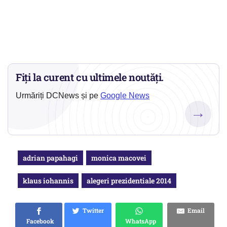
Fiți la curent cu ultimele noutăți.
Urmăriți DCNews și pe
Google News
→
adrian papahagi
monica macovei
klaus iohannis
alegeri prezidentiale 2014
Twitter
Email
Facebook
WhatsApp