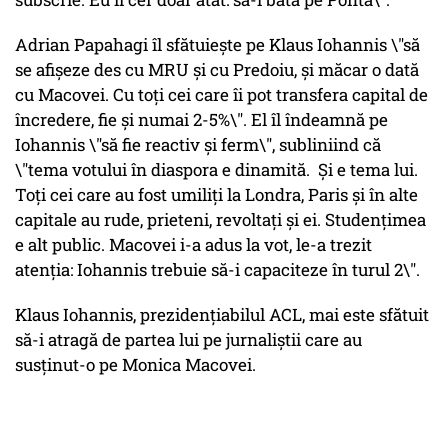
Adrian Papahagi îl sfătuiește pe Klaus Iohannis \"să
se afișeze des cu MRU și cu Predoiu, și măcar o dată
cu Macovei. Cu toți cei care îi pot transfera capital de
încredere, fie și numai 2-5%\". El îl îndeamnă pe
Iohannis \"să fie reactiv și ferm\", subliniind că
\"tema votului în diaspora e dinamită. Și e tema lui.
Toți cei care au fost umiliți la Londra, Paris și în alte
capitale au rude, prieteni, revoltați și ei. Studențimea
e alt public. Macovei i-a adus la vot, le-a trezit
atenția: Iohannis trebuie să-i capaciteze în turul 2\".
Klaus Iohannis, prezidențiabilul ACL, mai este sfătuit
să-i atragă de partea lui pe jurnaliștii care au
susținut-o pe Monica Macovei.