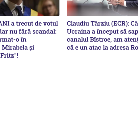
NI a trecut de votul
Claudiu Târziu (ECR): C
dar nu fără scandal:
Ucraina a început să sap
rmat-o în
canalul Bîstroe, am aten
 Mirabela şi
că e un atac la adresa R
Fritz"!