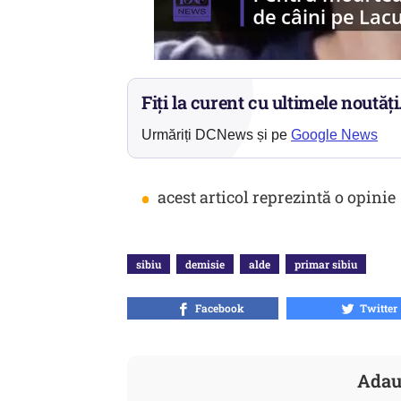
Fiți la curent cu ultimele noutăți
Urmăriți DCNews și pe
Google News
•
acest articol reprezintă o opinie
sibiu
demisie
alde
primar sibiu
Facebook
Twitter
Adau