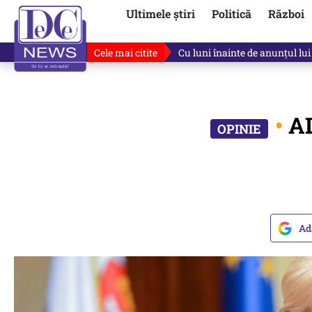
Ultimele știri
Politică
Război
Cele mai citite
De ce a mințit Ilie Bolojan? V
•
AL
Ad