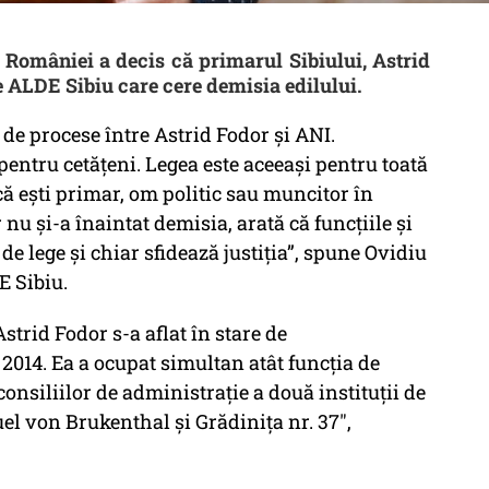
 a României a decis că primarul Sibiului, Astrid
e ALDE Sibiu care cere demisia edilului.
i de procese între Astrid Fodor şi ANI.
pentru cetăţeni. Legea este aceeaşi pentru toată
că eşti primar, om politic sau muncitor în
nu şi-a înaintat demisia, arată că funcţiile şi
e lege şi chiar sfidează justiţia”, spune Ovidiu
E Sibiu.
strid Fodor s-a aflat în stare de
 2014. Ea a ocupat simultan atât funcția de
onsiliilor de administrație a două instituții de
l von Brukenthal și Grădinița nr. 37",