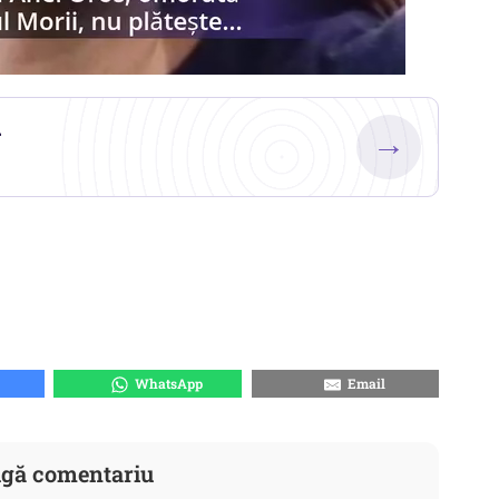
.
→
WhatsApp
Email
gă comentariu