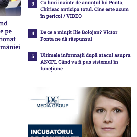
Cu luni înainte de anunțul lui Ponta,
Chirieac anticipa totul. Cine este acum
în pericol / VIDEO
ând
e pe
De ce a mințit Ilie Bolojan? Victor
ționat
Ponta ne dă răspunsul
omâniei
Ultimele informații după atacul asupra
ANCPI. Când va fi pus sistemul în
funcțiune