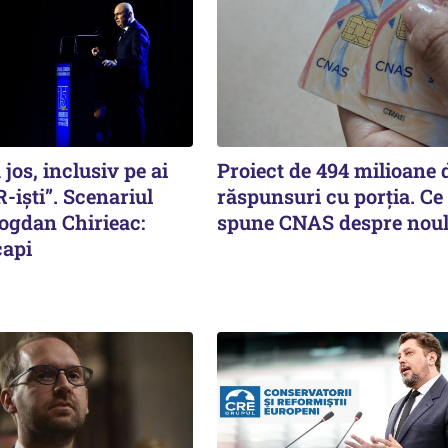
 jos, inclusiv pe ai
Proiect de 494 milioane d
-iști”. Scenariul
răspunsuri cu porția. Ce
Bogdan Chirieac:
spune CNAS despre noul
capi