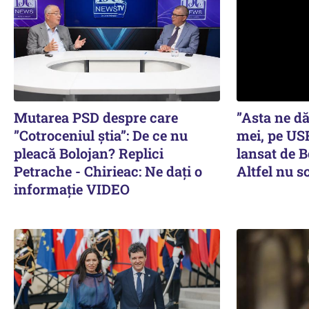
Mutarea PSD despre care
”Asta ne dă
”Cotroceniul știa”: De ce nu
mei, pe USR
pleacă Bolojan? Replici
lansat de 
Petrache - Chirieac: Ne dați o
Altfel nu s
informație VIDEO