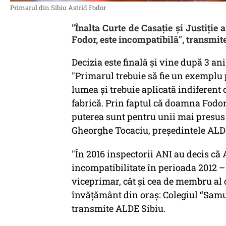
Primarul din Sibiu Astrid Fodor
"Înalta Curte de Casație și Justiție
Fodor, este incompatibilă", transmit
Decizia este finală şi vine după 3 an
"Primarul trebuie să fie un exemplu 
lumea şi trebuie aplicată indiferent 
fabrică. Prin faptul că doamna Fodor 
puterea sunt pentru unii mai presus d
Gheorghe Tocaciu, preşedintele ALD
"În 2016 inspectorii ANI au decis că A
incompatibilitate în perioada 2012 –
viceprimar, cât și cea de membru al c
învățământ din oraș: Colegiul “Samue
transmite ALDE Sibiu.