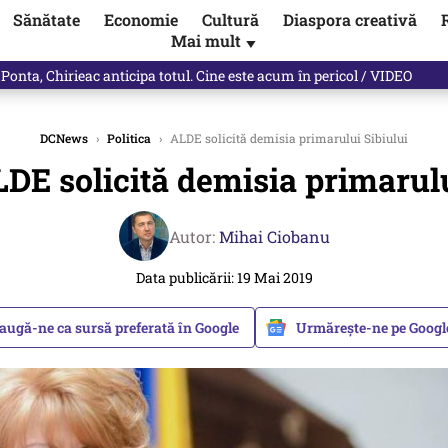
Sănătate
Economie
Cultură
Diaspora creativă
Mai mult
▼
ictor Ponta ne dă răspunsul
DCNews
›
Politica
›
ALDE solicită demisia primarului Sibiului
DE solicită demisia primarulu
Autor:
Mihai Ciobanu
Data publicării: 19 Mai 2019
augă-ne ca sursă preferată în Google
Urmărește-ne pe Goog