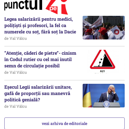
Legea salarizării pentru medici,
polițiști și profesori, la fel ca
numerele cu soț, fără soț la Dacie
de Val Vâlcu
”Atenție, căderi de pietre”- cinism
în Codul rutier cu cel mai inutil
semn de circulație posibil
de Val Vâlcu
Eșecul Legii salarizării unitare,
gafă de proporții sau manevră
politică genială?
de Val Vâlcu
vezi arhiva de editoriale