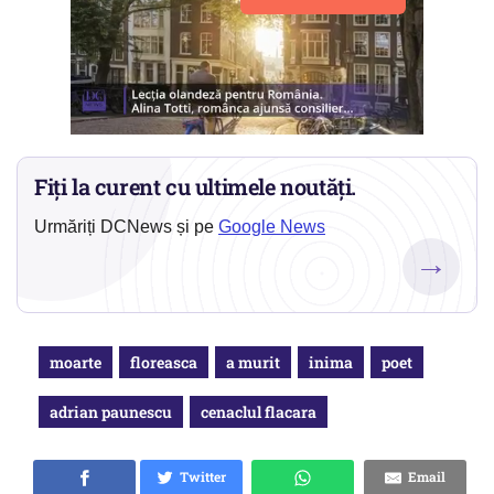
Fiți la curent cu ultimele noutăți.
Urmăriți DCNews și pe
Google News
→
moarte
floreasca
a murit
inima
poet
adrian paunescu
cenaclul flacara
Twitter
Email