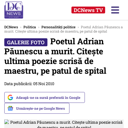
DCNews TV
DCNews
›
Politica
›
Personalități politice
›
Poetul Adrian Păunescu a
murit. Citeşte ultima poezie scrisă de maestru, pe patul de spital
Poetul Adrian
Păunescu a murit. Citeşte
ultima poezie scrisă de
maestru, pe patul de spital
Data publicării: 05 Noi 2010
Adaugă-ne ca sursă preferată în Google
Urmărește-ne pe Google News