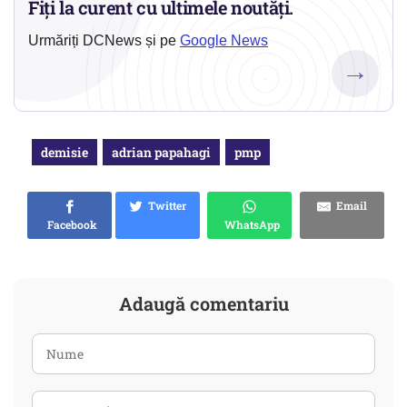
Fiți la curent cu ultimele noutăți.
Urmăriți DCNews și pe
Google News
→
demisie
adrian papahagi
pmp
Twitter
Email
Facebook
WhatsApp
Adaugă comentariu