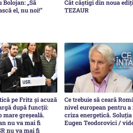
 Bolojan: „Să
Cât câștigi din noua ediț
că el, nu noi!”
TEZAUR
tică pe Fritz și acuză
Ce trebuie să ceară Româ
rgă după funcții:
nivel european pentru a 
 o mare greșeală.
criza energetică. Soluția 
an nu va mai fi
Eugen Teodorovici / vid
R nu va mai fi