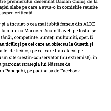
către premierului desemnat Dacian Cioloș de la
ației slabe pe care a avut-o în comisiile reunite
 aspru criticată.
r și a încuiat-o cea mai iubită femeie din ALDE
st la mare cu Macovei. Acum îl aveți pe fostul șef
, tânăr, competințe. Sunteți mulțumiți, sper.
Îi
u ticăloși pe cei care au obiectat la Guseth și
la fel de ticăloși pe cei care l-au atacat pe
 un site creștin-conservator (nu extremist!), în
a patronat strategia lui Năstase de
ian Papagahi, pe pagina sa de Facebook.