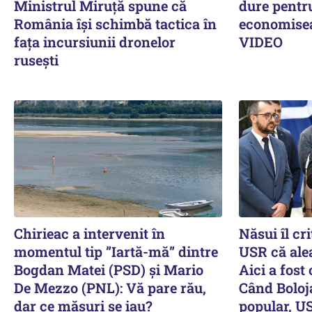
Ministrul Miruţă spune că
dure pentru
România își schimbă tactica în
economiseas
fața incursiunii dronelor
VIDEO
rusești
Chirieac a intervenit în
Năsui îl cri
momentul tip ”Iartă-mă” dintre
USR că alea
Bogdan Matei (PSD) și Mario
Aici a fost
De Mezzo (PNL): Vă pare rău,
Când Boloj
dar ce măsuri se iau?
popular, US