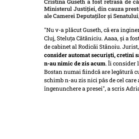
Cristina Guseth a fost retrasă de 
Ministerul Justiției, din cauza prest
ale Camerei Deputaților și Senatului,
"Nu v-a plăcut Guseth, că era ingine
Cluj, Steluța Cătăniciu. Aaaa, și a fo
de cabinet al Rodicăi Stănoiu. Jurist
consider automat securiști, cretini sa
n-au nimic de zis acum
. Îi consider 
Bostan numai fiindcă are legătură cu
schimb n-au zis nici pâs de cel care 
îngenunchere a presei", a scris Adr