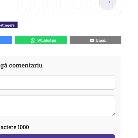
→
retragere
WhatsApp
Email
gă comentariu
actere 1000