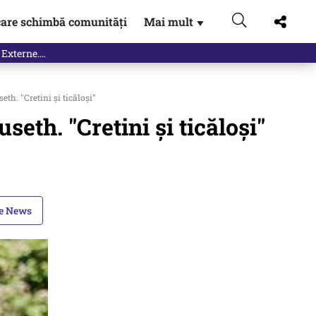
are schimbă comunități
Mai mult
▼
 Externe.…
th. "Cretini și ticăloși"
eth. "Cretini și ticăloși"
le News