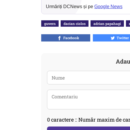
Urmăriți DCNews și pe
Google News
guvern
dacian ciolos
adrian papahagi
Facebook
Twitter
Adau
0
caractere :: Număr maxim de car