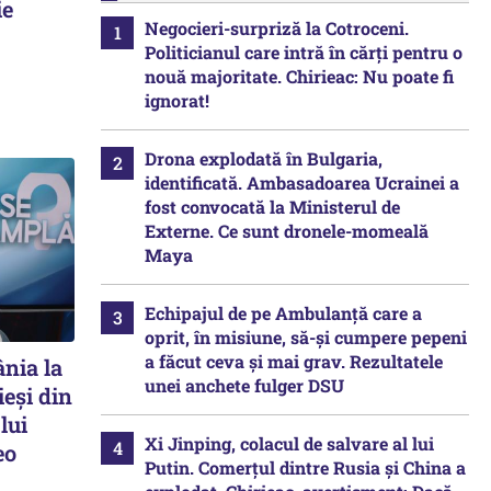
ie
Negocieri-surpriză la Cotroceni.
Politicianul care intră în cărți pentru o
nouă majoritate. Chirieac: Nu poate fi
ignorat!
Drona explodată în Bulgaria,
identificată. Ambasadoarea Ucrainei a
fost convocată la Ministerul de
Externe. Ce sunt dronele-momeală
Maya
Echipajul de pe Ambulanță care a
oprit, în misiune, să-și cumpere pepeni
a făcut ceva și mai grav. Rezultatele
nia la
unei anchete fulger DSU
ieși din
lui
Xi Jinping, colacul de salvare al lui
eo
Putin. Comerțul dintre Rusia și China a