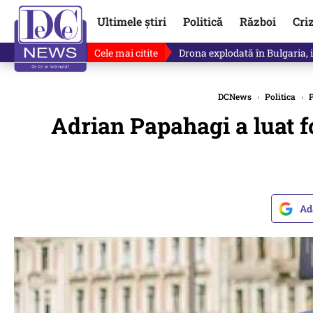
Ultimele știri
Politică
Război
Cri
Cele mai citite
Drona explodată în Bulgaria, 
DCNews
›
Politica
›
P
Adrian Papahagi a luat fo
Ad