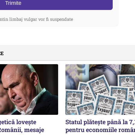
Trimite
ntin limbaj vulgar vor fi suspendate
CE
etică lovește
Statul plătește până la 7
omânii, mesaje
pentru economiile român