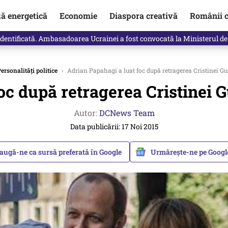
ză energetică
Economie
Diaspora creativă
Românii c
identificată. Ambasadoarea Ucrainei a fost convocată la Ministerul de
ersonalități politice
›
Adrian Papahagi a luat foc după retragerea Cristinei Guse
c după retragerea Cristinei Gus
Autor:
DCNews Team
Data publicării: 17 Noi 2015
augă-ne ca sursă preferată în Google
Urmărește-ne pe Goog