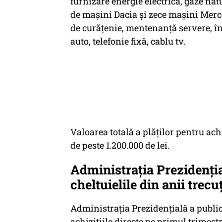
furnizare energie electrică, gaze natu
de mașini Dacia și zece mașini Merced
de curățenie, mentenanță servere, înt
auto, telefonie fixă, cablu tv.
Valoarea totală a plăților pentru ach
de peste 1.200.000 de lei.
Administrația Prezidenția
cheltuielile din anii trecu
Administrația Prezidențială a publica
achizițiile directe pe primul trimest