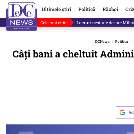
Ultimele știri
Politică
Război
Cri
Cele mai citite
„Mă uit și sper să nu fie ade
DCNews
›
Politica
›
Câți bani a cheltuit Admini
Ad