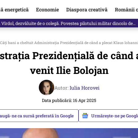
ză energetică
Economie
Diaspora creativă
Românii c
vărat ce se întâmplă!“ Propunerea Oanei Gheorghiu care l-a uluit pe Eu
Câți bani a cheltuit Administraţia Prezidenţială de când a plecat Klaus Iohannis
straţia Prezidenţială de când 
venit Ilie Bolojan
Autor:
Iulia Horovei
Data publicării: 16 Apr 2025
augă-ne ca sursă preferată în Google
Urmărește-ne pe Goog