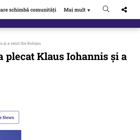
are schimbă comunități
Mai mult
▼
gen…
 și a venit Ilie Bolojan
a plecat Klaus Iohannis și a
le News