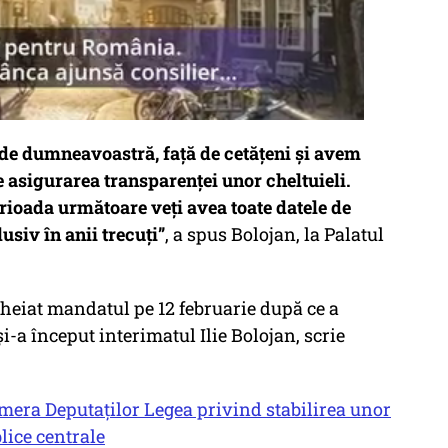
 de dumneavoastră, față de cetățeni și avem
 asigurarea transparenței unor cheltuieli.
rioada următoare veți avea toate datele de
lusiv în anii trecuți”
, a spus Bolojan, la Palatul
heiat mandatul pe 12 februarie după ce a
i-a început interimatul Ilie Bolojan, scrie
Camera Deputaților Legea privind stabilirea unor
lice centrale