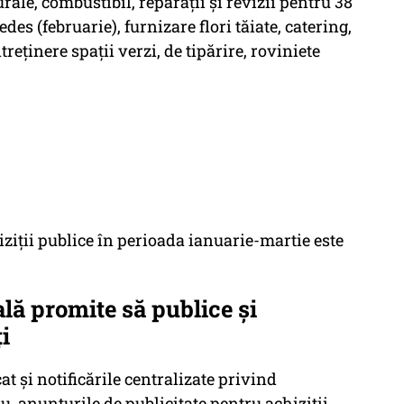
rale, combustibil, reparații și revizii pentru 38
es (februarie), furnizare flori tăiate, catering,
reținere spații verzi, de tipărire, roviniete
iziții publice în perioada ianuarie-martie este
lă promite să publice și
ți
t și notificările centralizate privind
ru, anunțurile de publicitate pentru achiziții