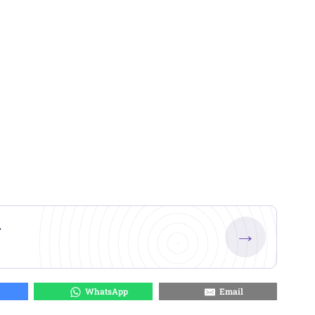
.
→
WhatsApp
Email