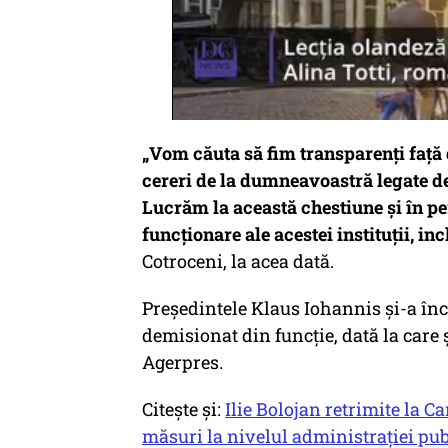
„Vom căuta să fim transparenți față
cereri de la dumneavoastră legate de
Lucrăm la această chestiune și în pe
funcționare ale acestei instituții, inc
Cotroceni, la acea dată.
Președintele Klaus Iohannis și-a înc
demisionat din funcție, dată la care ș
Agerpres.
Citește și:
Ilie Bolojan retrimite la 
măsuri la nivelul administrației pub