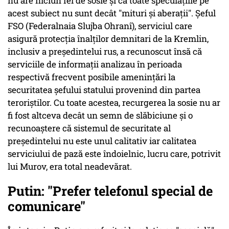
nu are niciun fel de sosie şi că toate speculaţiile pe
acest subiect nu sunt decât "mituri şi aberaţii". Şeful
FSO (Federalnaia Slujba Ohranî), serviciul care
asigură protecţia înalţilor demnitari de la Kremlin,
inclusiv a preşedintelui rus, a recunoscut însă că
serviciile de informaţii analizau în perioada
respectivă frecvent posibile ameninţări la
securitatea şefului statului provenind din partea
teroriştilor. Cu toate acestea, recurgerea la sosie nu ar
fi fost altceva decât un semn de slăbiciune şi o
recunoaştere că sistemul de securitate al
preşedintelui nu este unul calitativ iar calitatea
serviciului de pază este îndoielnic, lucru care, potrivit
lui Murov, era total neadevărat.
Putin: "Prefer telefonul special de
comunicare"