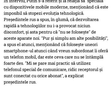
În interviu, Putin s-a referit şi la relaţia sa "specială"
cu dispozitivele mobile moderne, menţionând că este
imposibil să stopezi evoluţia tehnologică.
Preşedintele rus a spus, în glumă, că dezvoltarea
rapidă a tehnologiilor nu i-a provocat niciun
disconfort, şi asta pentru că "nu se foloseşte" de
aceste aparate noi. "Pur şi simplu am alte posibilităţi",
a spus el atunci, menţionând că foloseşte uneori
smartphone-ul atunci când vreun subordonat îi oferă
un telefon mobil, dar este ceva care nu se întâmplă
foarte des. "Mi se pare mai practic să utilizez
telefonul special de comunicare, ridic receptorul şi
sunt conectat cu orice abonat", a explicat
preşedintele rus.