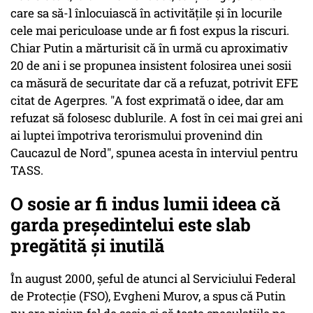
care sa să-l înlocuiască în activităţile şi în locurile
cele mai periculoase unde ar fi fost expus la riscuri.
Chiar Putin a mărturisit că în urmă cu aproximativ
20 de ani i se propunea insistent folosirea unei sosii
ca măsură de securitate dar că a refuzat, potrivit EFE
citat de Agerpres. "A fost exprimată o idee, dar am
refuzat să folosesc dublurile. A fost în cei mai grei ani
ai luptei împotriva terorismului provenind din
Caucazul de Nord", spunea acesta în interviul pentru
TASS.
O sosie ar fi indus lumii ideea că
garda preşedintelui este slab
pregătită şi inutilă
În august 2000, şeful de atunci al Serviciului Federal
de Protecţie (FSO), Evgheni Murov, a spus că Putin