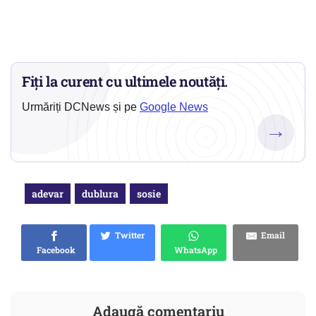
Fiți la curent cu ultimele noutăți.
Urmăriți DCNews și pe
Google News
→
adevar
dublura
sosie
Twitter
Email
Facebook
WhatsApp
Adaugă comentariu