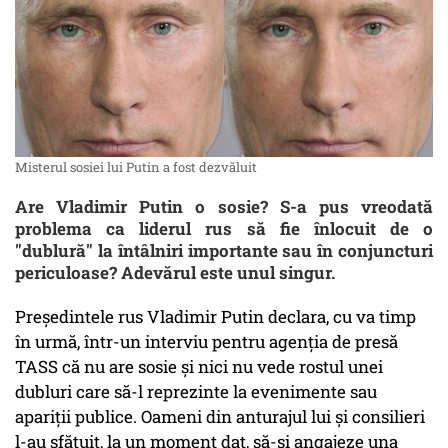
Misterul sosiei lui Putin a fost dezvăluit
Are Vladimir Putin o sosie? S-a pus vreodată
problema ca liderul rus să fie înlocuit de o
"dublură" la întâlniri importante sau în conjuncturi
periculoase? Adevărul este unul singur.
Preşedintele rus Vladimir Putin declara, cu va timp
în urmă, într-un interviu pentru agenţia de presă
TASS că nu are sosie şi nici nu vede rostul unei
dubluri care să-l reprezinte la evenimente sau
apariţii publice. Oameni din anturajul lui şi consilieri
l-au sfătuit, la un moment dat, să-şi angajeze una