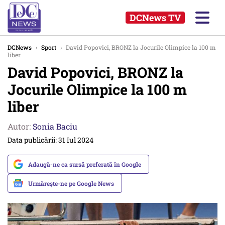
DCNews TV
DCNews
›
Sport
›
David Popovici, BRONZ la Jocurile Olimpice la 100 m
liber
David Popovici, BRONZ la
Jocurile Olimpice la 100 m
liber
Autor:
Sonia Baciu
Data publicării: 31 Iul 2024
Adaugă-ne ca sursă preferată în Google
Urmărește-ne pe Google News