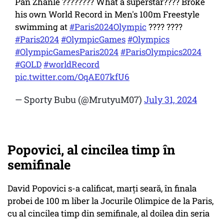
Pan Zhanle ???????? What a superstar???? Broke
his own World Record in Men's 100m Freestyle
swimming at
#Paris2024Olympic
???? ????
#Paris2024
#OlympicGames
#Olympics
#OlympicGamesParis2024
#ParisOlympics2024
#GOLD
#worldRecord
pic.twitter.com/OqAE07kfU6
— Sporty Bubu (@MrutyuM07)
July 31, 2024
Popovici, al cincilea timp în
semifinale
David Popovici s-a calificat, marți seară, în finala
probei de 100 m liber la Jocurile Olimpice de la Paris,
cu al cincilea timp din semifinale, al doilea din seria