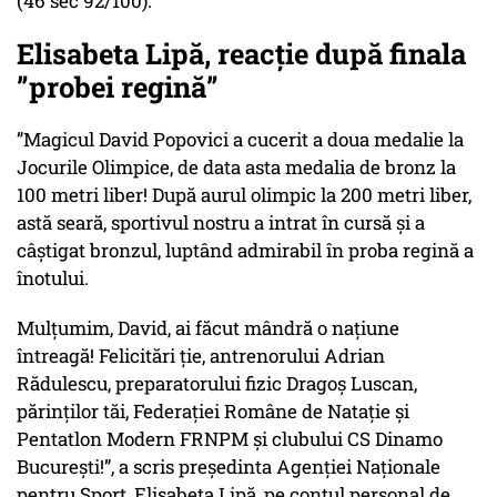
(46 sec 92/100).
Elisabeta Lipă, reacție după finala
”probei regină”
”Magicul David Popovici a cucerit a doua medalie la
Jocurile Olimpice, de data asta medalia de bronz la
100 metri liber! După aurul olimpic la 200 metri liber,
astă seară, sportivul nostru a intrat în cursă și a
câștigat bronzul, luptând admirabil în
proba regină
a
înotului.
Mulțumim, David, ai făcut mândră o națiune
întreagă! Felicitări ție, antrenorului Adrian
Rădulescu, preparatorului fizic Dragoș Luscan,
părinților tăi, Federației Române de Natație și
Pentatlon Modern FRNPM și clubului CS Dinamo
București!”, a scris președinta Agenției Naționale
pentru Sport, Elisabeta Lipă, pe contul personal de