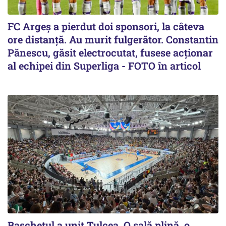
FC Argeș a pierdut doi sponsori, la câteva
ore distanță. Au murit fulgerător. Constantin
Pănescu, găsit electrocutat, fusese acționar
al echipei din Superliga - FOTO în articol
Baschetul a unit Tulcea. O sală plină, o