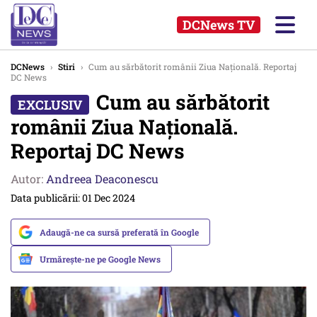
DCNews TV
DCNews
›
Stiri
›
Cum au sărbătorit românii Ziua Națională. Reportaj
DC News
Cum au sărbătorit
românii Ziua Națională.
Reportaj DC News
Autor:
Andreea Deaconescu
Data publicării: 01 Dec 2024
Adaugă-ne ca sursă preferată în Google
Urmărește-ne pe Google News