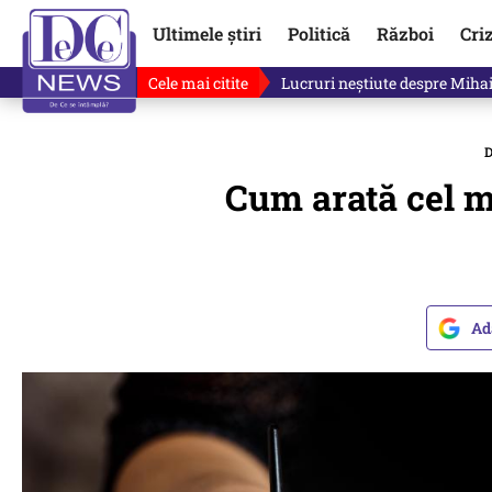
Ultimele știri
Politică
Război
Cri
Cele mai citite
Lucruri neștiute despre Mihai 
Cum arată cel ma
Ad