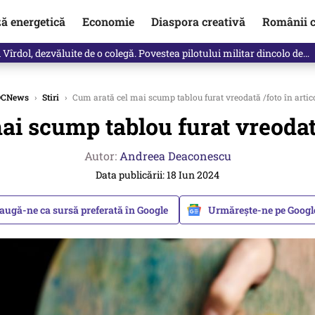
ză energetică
Economie
Diaspora creativă
Românii c
Vîrdol, dezvăluite de o colegă. Povestea pilotului militar dincolo de…
DCNews
›
Stiri
›
Cum arată cel mai scump tablou furat vreodată /foto în artic
i scump tablou furat vreodată
Autor:
Andreea Deaconescu
Data publicării: 18 Iun 2024
augă-ne ca sursă preferată în Google
Urmărește-ne pe Goog