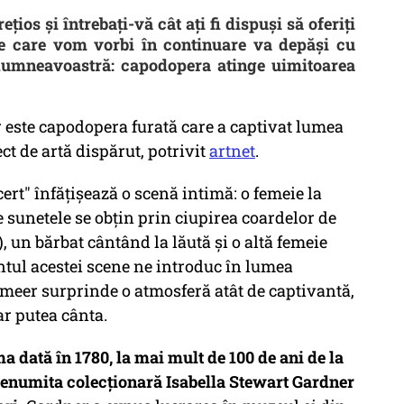
ios și întrebați-vă cât ați fi dispuși să oferiți
e care vom vorbi în continuare va depăși cu
dumneavoastră: capodopera atinge uimitoarea
este capodopera furată care a captivat lumea
ct de artă dispărut, potrivit
artnet
.
cert" înfățișează o scenă intimă: o femeie la
 sunetele se obțin prin ciupirea coardelor de
), un bărbat cântând la lăută și o altă femeie
ntul acestei scene ne introduc în lumea
rmeer surprinde o atmosferă atât de captivantă,
 ar putea cânta.
a dată în 1780, la mai mult de 100 de ani de la
e renumita colecționară Isabella Stewart Gardner