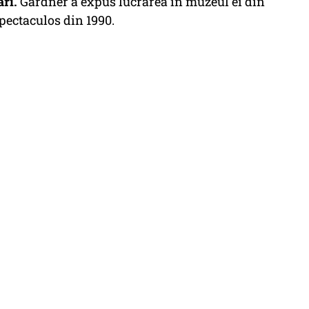
ari.
Gardner a expus lucrarea în muzeul ei din
pectaculos din 1990.