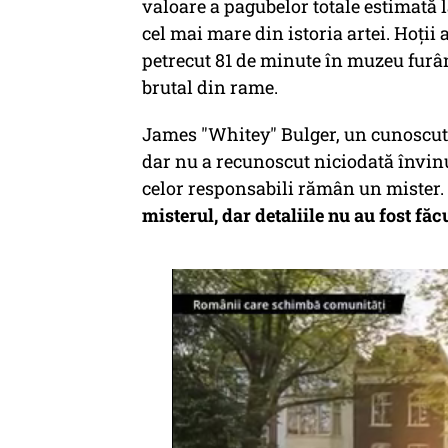
valoare a pagubelor totale estimată l
cel mai mare din istoria artei. Hoții
petrecut 81 de minute în muzeu furâ
brutal din rame.
James "Whitey" Bulger, un cunoscut ș
dar nu a recunoscut niciodată învinu
celor responsabili rămân un mister.
misterul, dar detaliile nu au fost făc