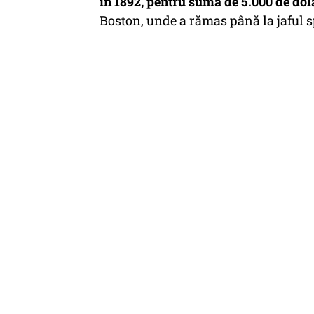
în 1892, pentru suma de 5.000 de dol
Boston, unde a rămas până la jaful s