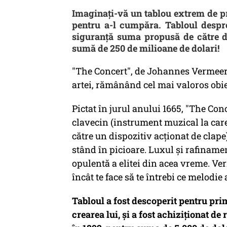
Imaginați-vă un tablou extrem de preț
pentru a-l cumpăra. Tabloul despr
siguranță suma propusă de către 
sumă de 250 de milioane de dolari!
"The Concert", de Johannes Vermeer 
artei, rămânând cel mai valoros obie
Pictat în jurul anului 1665, "The Con
clavecin (instrument muzical la care
către un dispozitiv acționat de clape
stând în picioare. Luxul și rafiname
opulentă a elitei din acea vreme. Ve
încât te face să te întrebi ce melodie
Tabloul a fost descoperit pentru prim
crearea lui, și a fost achiziționat d