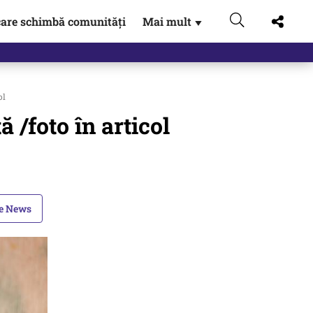
are schimbă comunități
Mai mult
▼
ol
 /foto în articol
le News