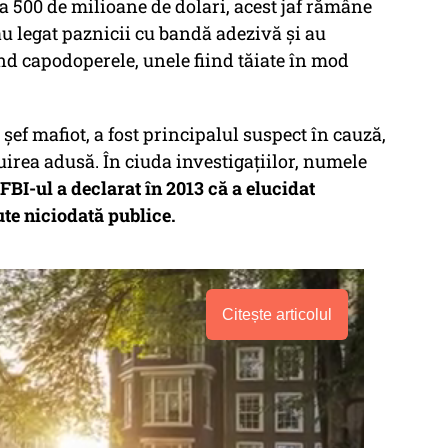
a 500 de milioane de dolari, acest jaf rămâne
 au legat paznicii cu bandă adezivă și au
nd capodoperele, unele fiind tăiate în mod
ef mafiot, a fost principalul suspect în cauză,
irea adusă. În ciuda investigațiilor, numele
FBI-ul a declarat în 2013 că a elucidat
ute niciodată publice.
Citește articolul