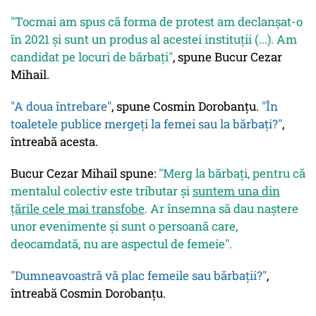
"Tocmai am spus că forma de protest am declanșat-o
în 2021 și sunt un produs al acestei instituții (...). Am
candidat pe locuri de bărbați"
, spune Bucur Cezar
Mihail.
"A doua întrebare"
, spune Cosmin Dorobanțu.
"În
toaletele publice mergeți la femei sau la bărbați?"
,
întreabă acesta.
Bucur Cezar Mihail spune:
"Merg la bărbați, pentru că
mentalul colectiv este tributar și
suntem una din
țările cele mai transfobe
. Ar însemna să dau naștere
unor evenimente și sunt o persoană care,
deocamdată, nu are aspectul de femeie".
"Dumneavoastră vă plac femeile sau bărbații?"
,
întreabă Cosmin Dorobanțu.