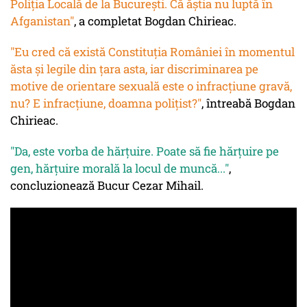
Poliția Locală de la București. Că ăștia nu luptă în
Afganistan"
, a completat Bogdan Chirieac.
"Eu cred că există Constituția României în momentul
ăsta și legile din țara asta, iar discriminarea pe
motive de orientare sexuală este o infracțiune gravă,
nu? E infracțiune, doamna polițist?"
, întreabă Bogdan
Chirieac.
"Da, este vorba de hărțuire. Poate să fie hărțuire pe
gen, hărțuire morală la locul de muncă..."
,
concluzionează Bucur Cezar Mihail.