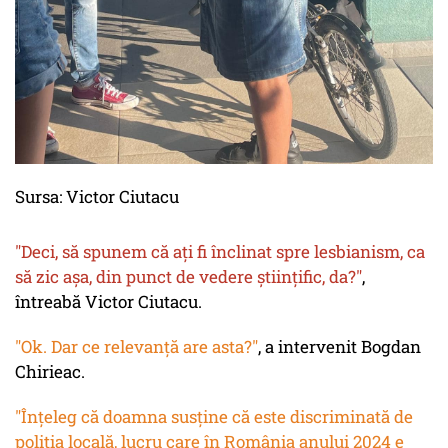
Sursa: Victor Ciutacu
"Deci, să spunem că ați fi înclinat spre
lesbianism
, ca
să zic așa, din punct de vedere științific, da?"
,
întreabă Victor Ciutacu.
"Ok. Dar ce relevanță are asta?"
, a intervenit Bogdan
Chirieac.
"Înțeleg că doamna susține că este discriminată de
poliția locală, lucru care în România anului 2024 e