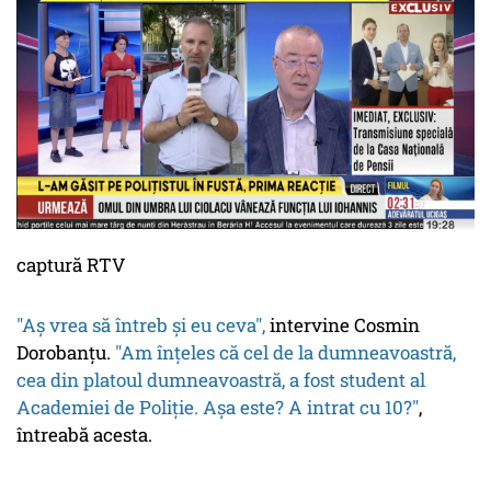
captură RTV
"Aș vrea să întreb și eu ceva",
intervine Cosmin
Dorobanțu.
"Am înțeles că
cel
de la dumneavoastră,
cea
din platoul dumneavoastră, a fost student al
Academiei de Poliție. Așa este? A intrat cu 10?"
,
întreabă acesta.