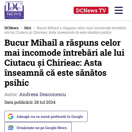
DCNews TV
DCNews
›
Stiri
›
Bucur Mihail a răspuns celor mai incomode întrebări
ale lui Ciutacu și Chirieac: Asta înseamnă că este sănătos psihic
Bucur Mihail a răspuns celor
mai incomode întrebări ale lui
Ciutacu și Chirieac: Asta
înseamnă că este sănătos
psihic
Autor:
Andreea Deaconescu
Data publicării: 28 Iul 2024
Adaugă-ne ca sursă preferată în Google
Urmărește-ne pe Google News