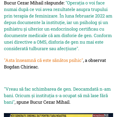
Bucur Cezar Mihail răspunde:
"Operația o voi face
numai după ce voi avea rezultatele asupra trupului
prin terapia de feminizare. În luna februarie 2022 am
depus documente la instituție, iar un psiholog și un
psihiatru și ulterior un endocrinolog certificau cu
documente medicale că am
disforie de gen
. Conform
unei directive a OMS, disforia de gen nu mai este
considerată tulburare sau afecțiune".
"Asta înseamnă că este sănătos psihic"
, a observat
Bogdan Chirieac.
"Vreau să fac schimbarea de gen. Deocamdată n-am
bani. Oricum și instituția s-a ocupat să mă lase fără
bani"
, spune Bucur Cezar Mihail.