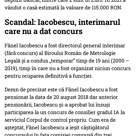
vândut o casă estimată la valoare de 115.000 RON.
Scandal: Iacobescu, interimarul
care nu a dat concurs
Fănel Iacobescu a fost directorul general interimar
(fără concurs) al Biroului Român de Metrologie
Legală și a condus „temporar” timp de 19 ani (2000 –
2019), timp în care nu a fost organizat niciun concurs
pentru ocuparea definitivă a funcției.
Demn de precizat este că Fănel Iacobescu a fost
pensionat la data de 20 august 2018 dar anterior
pensionării, Iacobescu și-a aprobat lui însuși
participarea la un concurs de consilier gradul IA la
serviciul Corpul de control propriu. Cum era de
așteptat, Fănel Iacobescu a ieșit câștigătorul
concursului în fața comisiei compusă din trei