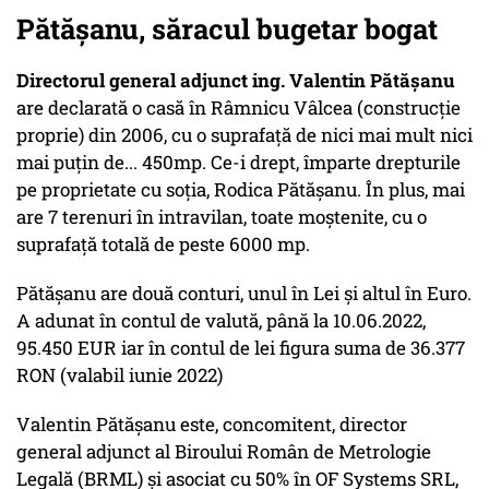
Pătăşanu, săracul bugetar bogat
Directorul general adjunct ing. Valentin Pătăşanu
are declarată o casă în Râmnicu Vâlcea (construcţie
proprie) din 2006, cu o suprafaţă de nici mai mult nici
mai puţin de... 450mp. Ce-i drept, împarte drepturile
pe proprietate cu soţia, Rodica Pătăşanu. În plus, mai
are 7 terenuri în intravilan, toate moştenite, cu o
suprafaţă totală de peste 6000 mp.
Pătăşanu are două conturi, unul în Lei şi altul în Euro.
A adunat în contul de valută, până la 10.06.2022,
95.450 EUR iar în contul de lei figura suma de 36.377
RON (valabil iunie 2022)
Valentin Pătăşanu este, concomitent, director
general adjunct al Biroului Român de Metrologie
Legală (BRML) şi asociat cu 50% în OF Systems SRL,