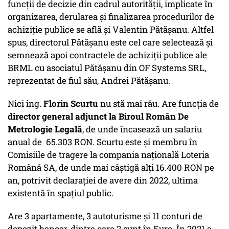
funcţii de decizie din cadrul autorităţii, implicate în
organizarea, derularea şi finalizarea procedurilor de
achiziţie publice se află şi Valentin Pătăşanu. Altfel
spus, directorul Pătăşanu este cel care selectează şi
semnează apoi contractele de achiziţii publice ale
BRML cu asociatul Pătăşanu din OF Systems SRL,
reprezentat de fiul său, Andrei Pătăşanu.
Nici ing.
Florin Scurtu
nu stă mai rău. Are funcţia de
director general adjunct la Biroul Român De
Metrologie Legală
, de unde încasează un salariu
anual de 65.303 RON. Scurtu este şi membru în
Comisiile de tragere la compania naţională Loteria
Română SA, de unde mai câştigă alţi 16.400 RON pe
an, potrivit declaraţiei de avere din 2022, ultima
existentă în spaţiul public.
Are 3 apartamente, 3 autoturisme şi 11 conturi de
depozit bancar, dintre care 2 sunt în Euro. În 2021 a