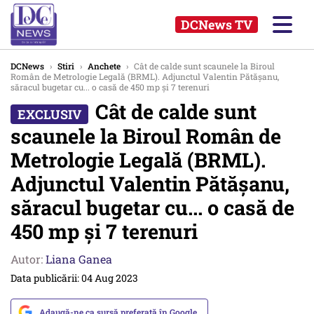
DCNews TV
DCNews
›
Stiri
›
Anchete
›
Cât de calde sunt scaunele la Biroul
Român de Metrologie Legală (BRML). Adjunctul Valentin Pătăşanu,
săracul bugetar cu... o casă de 450 mp şi 7 terenuri
Cât de calde sunt
scaunele la Biroul Român de
Metrologie Legală (BRML).
Adjunctul Valentin Pătăşanu,
săracul bugetar cu... o casă de
450 mp şi 7 terenuri
Autor:
Liana Ganea
Data publicării: 04 Aug 2023
Adaugă-ne ca sursă preferată în Google