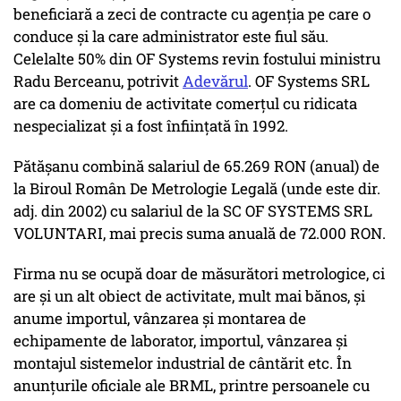
beneficiară a zeci de contracte cu agenţia pe care o
conduce şi la care administrator este fiul său.
Celelalte 50% din OF Systems revin fostului ministru
Radu Berceanu, potrivit
Adevărul
. OF Systems SRL
are ca domeniu de activitate comerţul cu ridicata
nespecializat şi a fost înfiinţată în 1992.
Pătăşanu combină salariul de 65.269 RON (anual) de
la Biroul Român De Metrologie Legală (unde este dir.
adj. din 2002) cu salariul de la SC OF SYSTEMS SRL
VOLUNTARI, mai precis suma anuală de 72.000 RON.
Firma nu se ocupă doar de măsurători metrologice, ci
are şi un alt obiect de activitate, mult mai bănos, şi
anume importul, vânzarea şi montarea de
echipamente de laborator, importul, vânzarea şi
montajul sistemelor industrial de cântărit etc. În
anunţurile oficiale ale BRML, printre persoanele cu