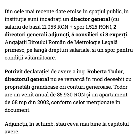
Din cele mai recente date emise în spaţiul public, în
instituţie sunt încadraţi un
director general
(cu
salariu de bază 11.055 RON + spor 1.525 RON),
2
directori generali adjuncţi, 5 consilieri şi 3 experţi.
Angajaţii Biroului Român de Metrologie Legală
primesc, pe lângă drepturi salariale, şi un spor pentru
condiţii vătămătoare.
Potrivit declaraţiei de avere a ing.
Roberta Todor,
directorul general
nu se remarcă în mod deosebit cu
proprietăţi grandioase ori conturi generoase. Todor
are un venit anual de 85.930 RON şi un apartament
de 68 mp din 2002, conform celor menţionate în
document.
Adjuncţii, în schimb, stau ceva mai bine la capitolul
avere.