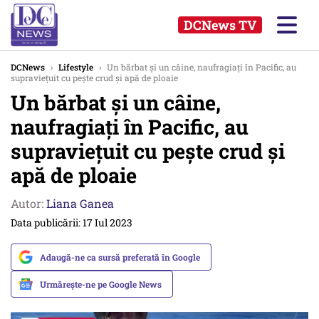
DCNews TV
DCNews
›
Lifestyle
›
Un bărbat şi un câine, naufragiaţi în Pacific, au
supravieţuit cu peşte crud şi apă de ploaie
Un bărbat şi un câine,
naufragiaţi în Pacific, au
supravieţuit cu peşte crud şi
apă de ploaie
Autor:
Liana Ganea
Data publicării: 17 Iul 2023
Adaugă-ne ca sursă preferată în Google
Urmărește-ne pe Google News