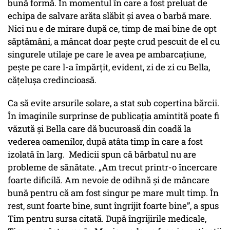
bună formă. În momentul în care a fost preluat de
echipa de salvare arăta slăbit și avea o barbă mare.
Nici nu e de mirare după ce, timp de mai bine de opt
săptămâni, a mâncat doar peşte crud pescuit de el cu
singurele utilaje pe care le avea pe ambarcaţiune,
peşte pe care l-a împărţit, evident, zi de zi cu Bella,
căţeluşa credincioasă.
Ca să evite arsurile solare, a stat sub copertina bărcii.
În imaginile surprinse de publicaţia amintită poate fi
văzută și Bella care dă bucuroasă din coadă la
vederea oamenilor, după atâta timp în care a fost
izolată în larg. Medicii spun că bărbatul nu are
probleme de sănătate. „Am trecut printr-o încercare
foarte dificilă. Am nevoie de odihnă și de mâncare
bună pentru că am fost singur pe mare mult timp. În
rest, sunt foarte bine, sunt îngrijit foarte bine”, a spus
Tim pentru sursa citată. După îngrijirile medicale,