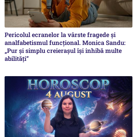
Pericolul ecranelor la vârste fragede și
analfabetismul funcțional. Monica Sandu:
„Pur și simplu creierașul își inhibă multe
abilități”