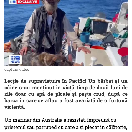
captură video
Lecţie de supravieţuire în Pacific! Un bărbat și un
câine s-au menţinut în viaţă timp de două luni de
zile doar cu apă de ploaie și pește crud, după ce
barca în care se aflau a fost avariată de o furtună
violentă.
Un marinar din Australia a rezistat, împreună cu
prietenul său patruped cu care a şi plecat în călătorie,