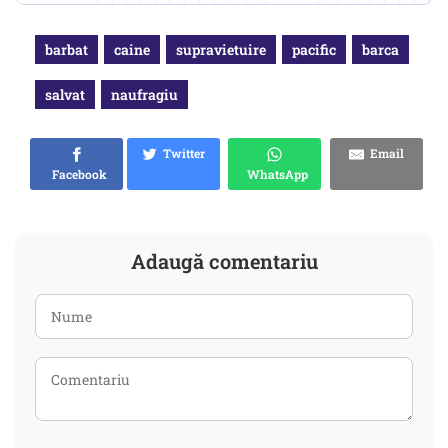
barbat
caine
supravietuire
pacific
barca
salvat
naufragiu
Twitter
Email
Facebook
WhatsApp
Adaugă comentariu