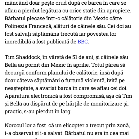
mâncând doar pește crud după ce barca în care se
aflau a pierdut legătura cu orice staţie din apropiere.
Bărbatul plecase într-o călătorie din Mexic către
Polinezia Franceză, alături de câinele său. Cei doi au
fost salvați săptămâna trecută iar povestea lor
incredibilă a fost publicată de
BBC
.
Tim Shaddock, în vârstă de 51 de ani, și câinele său
Bella au pornit din Mexic în aprilie. Totul părea să
decurgă conform planului de călătorie, însă după
doar câteva săptămâni o furtună violentă, ivită pe
neaşteptate, a avariat barca în care se aflau cei doi.
Aparatura electronică a fost compromisă, așa că Tim
și Bella au dispărut de pe hărţile de monitorizare şi,
practic, s-au pierdut în larg.
Norocul lor a fost că un elicopter a trecut prin zonă,
i-a observat şi i-a salvat. Bărbatul nu era în cea mai