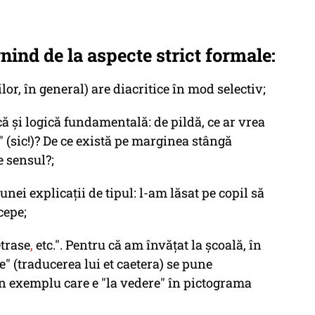
nind de la aspecte strict formale:
or, în general) are diacritice în mod selectiv;
că și logică fundamentală: de pildă, ce ar vrea
 (sic!)? De ce există pe marginea stângă
e sensul?;
 unei explicații de tipul:
l-am lăsat pe copil să
cepe;
etrase
,
etc.". Pentru că am învățat la școală, în
te" (traducerea lui
et caetera
) se pune
n exemplu care e "la vedere" în pictograma