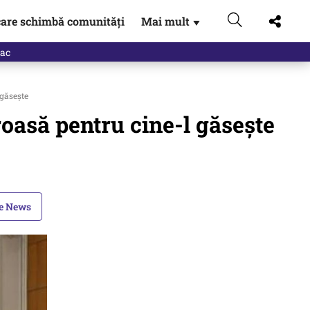
are schimbă comunități
Mai mult
▼
eac
 găsește
roasă pentru cine-l găsește
le News