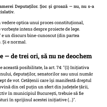
amerei Deputaților. Șoc și groază — nu, nu s-a
islativ.
n vedere optica unui proces constituțional,
e vorbește intens despre proiecte de lege.
)" e un discurs bine-cunoscut (din partea
. Și e normal.
te — de trei ori, să nu ne deochem
ceastă posibilitate, la art. 74: "(1) Iniţiativa
rnului, deputaţilor, senatorilor sau unui număr
ept de vot. Cetăţenii care îşi manifestă dreptul
ovină din cel puţin un sfert din judeţele ţării,
ectiv în municipiul Bucureşti, trebuie să fie
ri în sprijinul acestei iniţiative (...)".