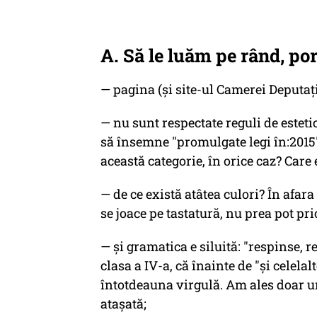
A. Să le luăm pe rând, por
— pagina (și site-ul Camerei Deputațil
— nu sunt respectate reguli de esteti
să însemne "promulgate legi în:2015"
această categorie, în orice caz? Care 
— de ce există atâtea culori? În afara
se joace pe tastatură
, nu prea pot pri
— și gramatica e siluită: "respinse, r
clasa a IV-a, că înainte de "și celelal
întotdeauna virgulă. Am ales doar u
atașată;