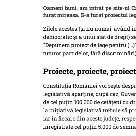
Oameni buni, am intrat pe site-ul C
furat mireasa. S-a furat proiectul leg
Zilele acestea (și nu numai, având î
democratic și a unui stat de drept) s
"Depunem proiect de lege pentru (...
tuturor partidelor, fără discriminări)
Proiecte, proiecte, proiec
Constituția României vorbește despre a
legislativă aparţine, după caz, Guve
de cel puţin 100.000 de cetăţeni cu dr
la iniţiativă legislativă trebuie să pr
iar în fiecare din aceste judeţe, resp
înregistrate cel puţin 5.000 de semnătu