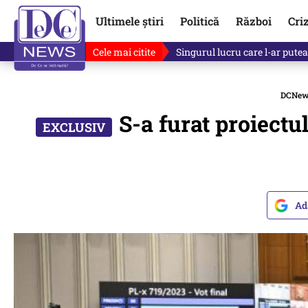
Ultimele știri
Politică
Război
Cri
Cele mai citite
Singurul lucru care l-ar putea 
DCNew
S-a furat proiectu
Ad