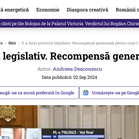
ză energetică
Economie
Diaspora creativă
Românii c
clinti pe Ilie Bolojan de la Palatul Victoria. Verdictul lui Bogdan Chiri
s
›
Stiri
›
S-a furat proiectul legislativ. Recompensă generoasă pentru cine-l
l legislativ. Recompensă gene
Autor:
Andreea Deaconescu
Data publicării: 02 Sep 2024
augă-ne ca sursă preferată în Google
Urmărește-ne pe Goog