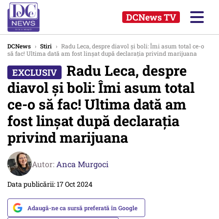
DCNews TV
DCNews
›
Stiri
›
Radu Leca, despre diavol și boli: Îmi asum total ce-o
să fac! Ultima dată am fost linșat după declarația privind marijuana
Radu Leca, despre
diavol și boli: Îmi asum total
ce-o să fac! Ultima dată am
fost linșat după declarația
privind marijuana
Autor:
Anca Murgoci
Data publicării: 17 Oct 2024
Adaugă-ne ca sursă preferată în Google