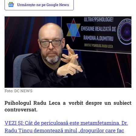
Urmărește-ne pe Google News
Foto: DC NEWS
Psihologul Radu Leca a vorbit despre un subiect
controversat.
VEZI ȘI: Cât de periculoasă este metamfetamina. Dr.
Radu Ţincu demontează mitul „drogurilor care fac