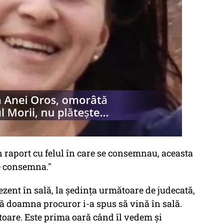
n raport cu felul în care se consemnau, aceasta
se consemna."
ezent în sală, la şedinţa următoare de judecată,
ă doamna procuror i-a spus să vină în sală.
itoare. Este prima oară când îl vedem şi