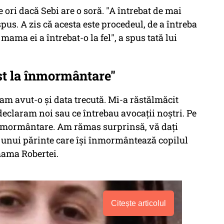
ori dacă Sebi are o soră. "A întrebat de mai
pus. A zis că acesta este procedeul, de a întreba
 mama ei a întrebat-o la fel", a spus tată lui
st la înmormântare"
 am avut-o şi data trecută. Mi-a răstălmăcit
declaram noi sau ce întrebau avocaţii noştri. Pe
înmormântare. Am rămas surprinsă, vă daţi
ea unui părinte care îşi înmormântează copilul
 mama Robertei.
Citește articolul