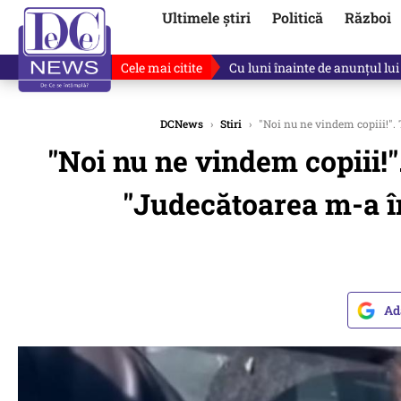
Ultimele știri
Politică
Război
Cele mai citite
Cu luni înainte de anunțul lui
DCNews
›
Stiri
›
"Noi nu ne vindem copiii!". 
"Noi nu ne vindem copiii!"
"Judecătoarea m-a în
Ad