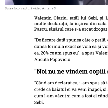
Sursa foto: captură video Antena 3
Valentin Olariu, tatăl lui Sebi, ș
multe declarații, la ieșirea din sal
Pascu, tânărul care s-a urcat drogat l
"De fiecare dată spunea câte o perlă,
dânsa formula exact ce voia ea şi voi
ea, 20% ce am spus eu", a spus Valen
Ancuța Popoviciu.
"Noi nu ne vindem copiii 
"Când am declarat eu, i-am spus să ia
crede că băiatul ei va veni înapoi, ş
cum l-am văzut şi cum a fost el când 
Sebi.