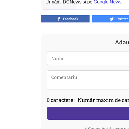
Urmăriți DCNews și pe
Google News
Facebook
Twitter
Adau
0
caractere :: Număr maxim de car
* Comentariile care co