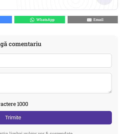
WhatsApp
Email
gă comentariu
actere 1000
Trimite
ntin limbaj vulgar vor fi suspendate