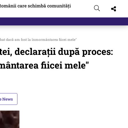
Românii care schimbă comunități
rebat dacă am fost la înmormântarea fiicei mele"
ei, declarații după proces:
mântarea fiicei mele"
le News