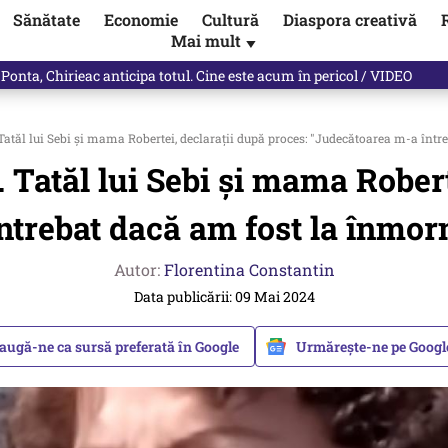
Sănătate
Economie
Cultură
Diaspora creativă
Mai mult
▼
 Ponta, Chirieac anticipa totul. Cine este acum în pericol / VIDEO
Tatăl lui Sebi și mama Robertei, declarații după proces: "Judecătoarea m-a înt
. Tatăl lui Sebi și mama Robert
trebat dacă am fost la înmor
Autor:
Florentina Constantin
Data publicării: 09 Mai 2024
augă-ne ca sursă preferată în Google
Urmărește-ne pe Goog