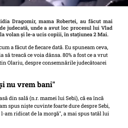
i Lidia Dragomir, mama Robertei, au făcut mai
a de judecată, unde a avut loc procesul lui Vlad
a volan și le-a ucis copiii, în stațiunea 2 Mai.
 cum a făcut de fiecare dată. Eu spuneam ceva,
a să treacă ce voia dânsa. 80% a fost ce a vrut
tin Olariu, despre consemnările judecătoarei
şi nu vrem bani"
să din sală (n.r. mamei lui Sebi), că ea încă
i am spus nişte cuvinte foarte dure despre Sebi,
l-am ridicat de la morgă", a mai spus tatăl lui