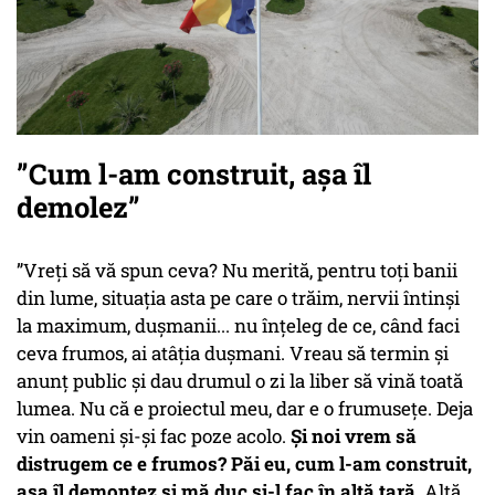
”Cum l-am construit, așa îl
demolez”
”Vreți să vă spun ceva? Nu merită, pentru toți banii
din lume, situația asta pe care o trăim, nervii întinși
la maximum, dușmanii... nu înțeleg de ce, când faci
ceva frumos, ai atâția dușmani. Vreau să termin și
anunț public și dau drumul o zi la liber să vină toată
lumea. Nu că e proiectul meu, dar e o frumusețe. Deja
vin oameni și-și fac poze acolo.
Și noi vrem să
distrugem ce e frumos? Păi eu, cum l-am construit,
așa îl demontez și mă duc și-l fac în altă țară
. Altă