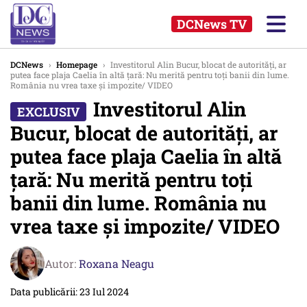
DCNews TV
DCNews
›
Homepage
›
Investitorul Alin Bucur, blocat de autorități, ar
putea face plaja Caelia în altă țară: Nu merită pentru toți banii din lume.
România nu vrea taxe și impozite/ VIDEO
Investitorul Alin
Bucur, blocat de autorități, ar
putea face plaja Caelia în altă
țară: Nu merită pentru toți
banii din lume. România nu
vrea taxe și impozite/ VIDEO
Autor:
Roxana Neagu
Data publicării: 23 Iul 2024