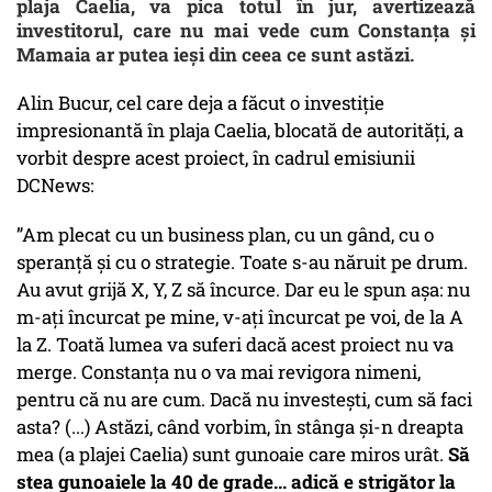
plaja Caelia, va pica totul în jur, avertizează
investitorul, care nu mai vede cum Constanța și
Mamaia ar putea ieși din ceea ce sunt astăzi.
Alin Bucur, cel care deja a făcut o investiție
impresionantă în plaja Caelia, blocată de autorități, a
vorbit despre acest proiect, în cadrul emisiunii
DCNews:
”Am plecat cu un business plan, cu un gând, cu o
speranță și cu o strategie. Toate s-au năruit pe drum.
Au avut grijă X, Y, Z să încurce. Dar eu le spun așa: nu
m-ați încurcat pe mine, v-ați încurcat pe voi, de la A
la Z. Toată lumea va suferi dacă acest proiect nu va
merge. Constanța nu o va mai revigora nimeni,
pentru că nu are cum. Dacă nu investești, cum să faci
asta? (...) Astăzi, când vorbim, în stânga și-n dreapta
mea (a plajei Caelia) sunt gunoaie care miros urât.
Să
stea gunoaiele la 40 de grade... adică e strigător la