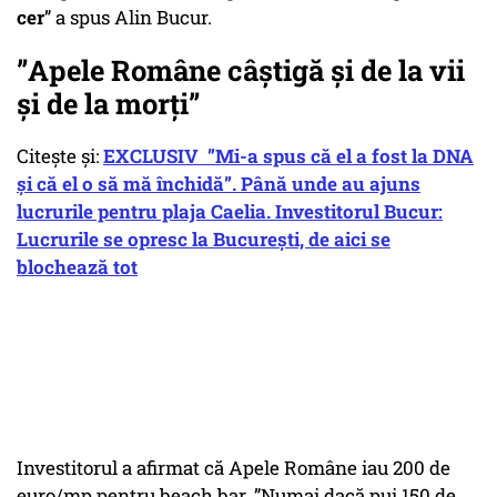
cer
” a spus Alin Bucur.
”Apele Române câștigă și de la vii
și de la morți”
Citește și:
EXCLUSIV ”Mi-a spus că el a fost la DNA
și că el o să mă închidă”. Până unde au ajuns
lucrurile pentru plaja Caelia. Investitorul Bucur:
Lucrurile se opresc la București, de aici se
blochează tot
Investitorul a afirmat că Apele Române iau 200 de
euro/mp pentru beach bar. ”Numai dacă pui 150 de