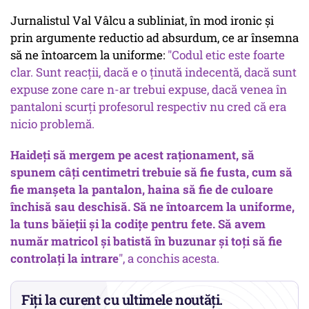
Jurnalistul Val Vâlcu a subliniat, în mod ironic și
prin argumente reductio ad absurdum, ce ar însemna
să ne întoarcem la uniforme:
"Codul etic este foarte
clar. Sunt reacții, dacă e o ținută indecentă, dacă sunt
expuse zone care n-ar trebui expuse, dacă venea în
pantaloni scurți profesorul respectiv nu cred că era
nicio problemă.
Haideți să mergem pe acest raționament, să
spunem câți centimetri trebuie să fie fusta, cum să
fie manșeta la pantalon, haina să fie de culoare
închisă sau deschisă. Să ne întoarcem la uniforme,
la tuns băieții și la codițe pentru fete. Să avem
număr matricol și batistă în buzunar și toți să fie
controlați la intrare
", a conchis acesta.
Fiți la curent cu ultimele noutăți.