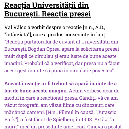
Reacția Universității din
București. Reacția presei
Val Vâlcu a vorbit despre o reacție [
n.n., A.D.,
"întârziată"], care a produs consecințe în lanț:
"Reacția purtătorului de cuvânt al Universității din
București, Bogdan Oprea, apare la solicitarea presei
mult după ce circulau și erau luate
de bune
aceste
imagini. Probabil că a verificat, dar presa nu a făcut
acest gest înainte să pună în circulație povestea".
Această reacție ar fi trebuit să apară înainte de a
lua
de bune
aceste imagini.
Acum vorbesc doar de
modul în care a reacționat presa. Gândiți-vă ca am
văzut fotografii, am văzut filme cu dinozauri care
mănâncă oameni. [
N.n.,
Filmul în cauză, "Jurassic
Park"], a fost făcut de Spielberg în 1993. Astăzi "a
murit" încă un președinte american. Cineva a postat