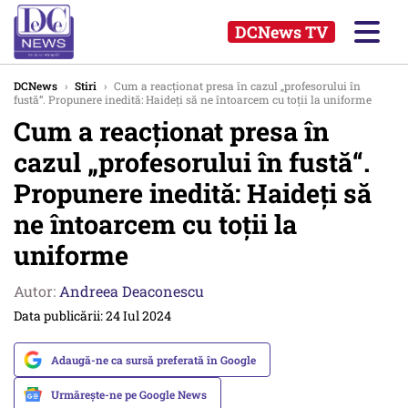
DCNews TV
DCNews
›
Stiri
›
Cum a reacționat presa în cazul „profesorului în
fustă“. Propunere inedită: Haideți să ne întoarcem cu toții la uniforme
Cum a reacționat presa în
cazul „profesorului în fustă“.
Propunere inedită: Haideți să
ne întoarcem cu toții la
uniforme
Autor:
Andreea Deaconescu
Data publicării: 24 Iul 2024
Adaugă-ne ca sursă preferată în Google
Urmărește-ne pe Google News