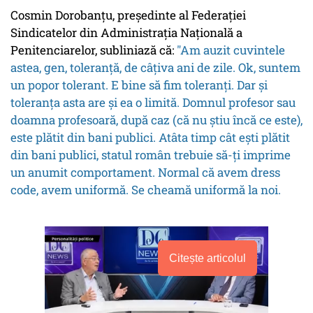
Cosmin Dorobanțu, președinte al Federației
Sindicatelor din Administrația Națională a
Penitenciarelor, subliniază că:
"Am auzit cuvintele
astea, gen,
toleranță,
de câțiva ani de zile. Ok, suntem
un popor tolerant. E bine să fim toleranți. Dar și
toleranța asta are și ea o limită. Domnul profesor sau
doamna profesoară,
după caz
(că nu știu încă ce este),
este plătit din bani publici. Atâta timp cât ești plătit
din bani publici, statul român trebuie să-ți imprime
un anumit comportament. Normal că avem
dress
code
, avem uniformă. Se cheamă uniformă la noi.
Citește articolul