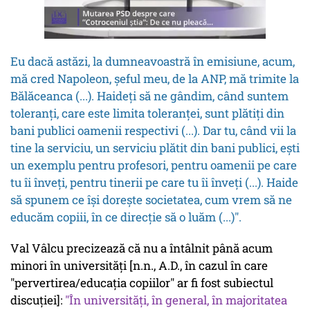
Eu dacă astăzi, la dumneavoastră în emisiune, acum,
mă cred Napoleon, șeful meu, de la ANP, mă trimite la
Bălăceanca (...). Haideți să ne gândim, când suntem
toleranți, care este limita toleranței, sunt plătiți din
bani publici oamenii respectivi (...). Dar tu, când vii la
tine la serviciu, un serviciu plătit din bani publici, ești
un exemplu pentru profesori, pentru oamenii pe care
tu îi înveți, pentru tinerii pe care tu îi înveți (...). Haide
să spunem ce își dorește societatea, cum vrem să ne
educăm copiii, în ce direcție să o luăm (...)".
Val Vâlcu precizează că nu a întâlnit până acum
minori în universități [n.n., A.D., în cazul în care
"pervertirea/educația copiilor" ar fi fost subiectul
discuției]:
"În universități, în general, în majoritatea