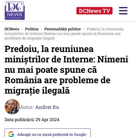
DCNews TV
DCNews
›
Politica
›
Personalități politice
›
Predoiu, la reuniunea
miniștrilor de Interne: Nimeni nu mai poate spune că România are
probleme de migraţie ilegală
Predoiu, la reuniunea
miniștrilor de Interne: Nimeni
nu mai poate spune că
România are probleme de
migraţie ilegală
Autor:
Andrei Itu
Data publicării: 29 Apr 2024
Adaugă-ne ca sursă preferată în Google