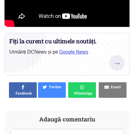
Fiți la curent cu ultimele noutăți.
Urmăriți DCNews și pe
Google News
→
Twitter
Email
Facebook
WhatsApp
Adaugă comentariu