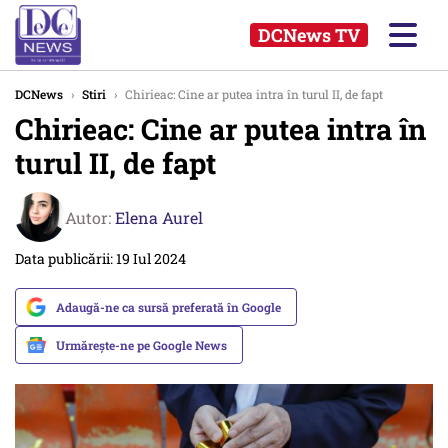
DCNews TV
DCNews
›
Stiri
›
Chirieac: Cine ar putea intra în turul II, de fapt
Chirieac: Cine ar putea intra în
turul II, de fapt
Autor:
Elena Aurel
Data publicării: 19 Iul 2024
Adaugă-ne ca sursă preferată în Google
Urmărește-ne pe Google News