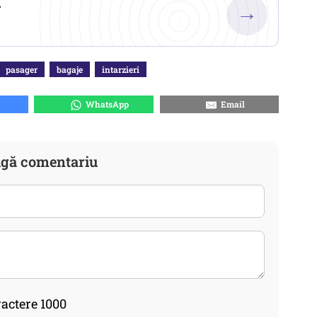
.
→
pasager
bagaje
intarzieri
WhatsApp
Email
gă comentariu
actere 1000