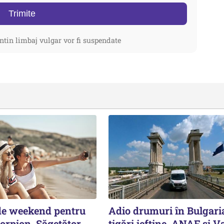
Trimite
ntin limbaj vulgar vor fi suspendate
de weekend pentru
Adio drumuri în Bulgari
orpion, Săgetător,
țigări ieftine. ANAF și V