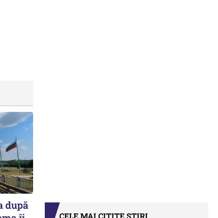
a după
CELE MAI CITITE ȘTIRI
ama îi