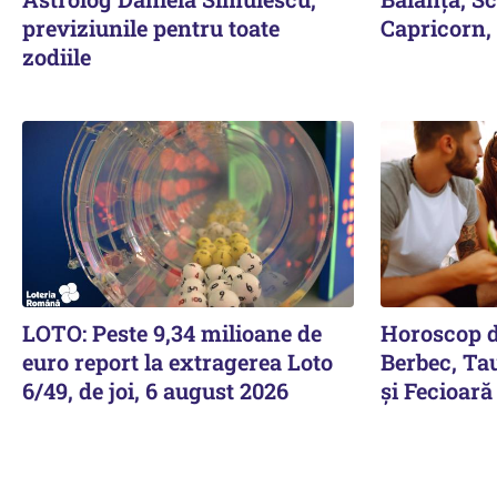
previziunile pentru toate
Capricorn, 
zodiile
LOTO: Peste 9,34 milioane de
Horoscop 
euro report la extragerea Loto
Berbec, Ta
6/49, de joi, 6 august 2026
și Fecioară