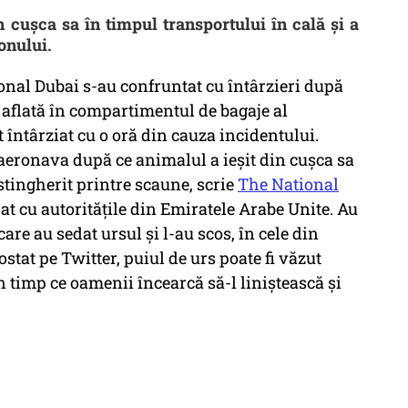
n cușca sa în timpul transportului în cală și a
ionului.
onal Dubai s-au confruntat cu întârzieri după
a aflată în compartimentul de bagaje al
 întârziat cu o oră din cauza incidentului.
 aeronava după ce animalul a ieşit din cușca sa
stingherit printre scaune, scrie
The National
at cu autoritățile din Emiratele Arabe Unite. Au
care au sedat ursul și l-au scos, în cele din
stat pe Twitter, puiul de urs poate fi văzut
în timp ce oamenii încearcă să-l liniştească şi