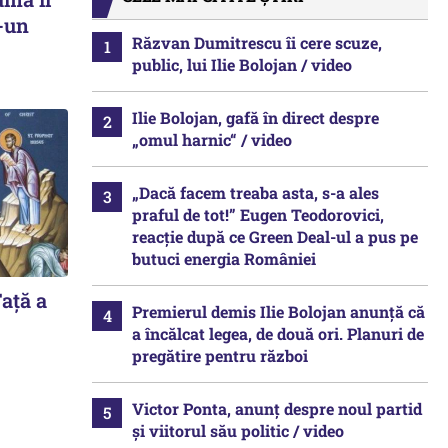
r-un
Răzvan Dumitrescu îi cere scuze,
public, lui Ilie Bolojan / video
Ilie Bolojan, gafă în direct despre
„omul harnic“ / video
„Dacă facem treaba asta, s-a ales
praful de tot!” Eugen Teodorovici,
reacție după ce Green Deal-ul a pus pe
butuci energia României
ață a
Premierul demis Ilie Bolojan anunță că
a încălcat legea, de două ori. Planuri de
pregătire pentru război
Victor Ponta, anunț despre noul partid
și viitorul său politic / video