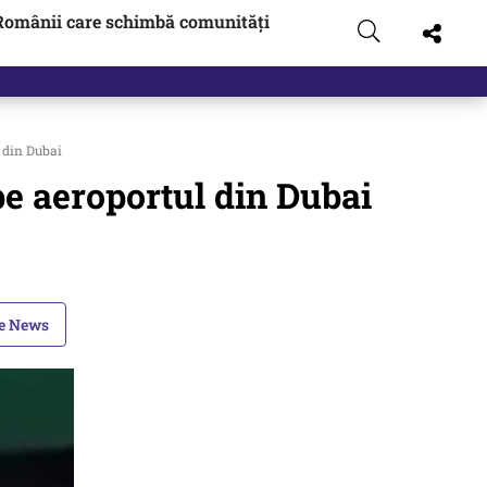
Românii care schimbă comunități
l din Dubai
pe aeroportul din Dubai
le News