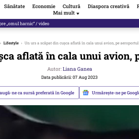
Sănătate
Economie
Cultură
Diaspora creativă
Mai mult
▼
spre „omul harnic“ / video
›
Lifestyle
›
Un urs a scăpat din cușca aflată în cala unui avion, pe aeroportu
șca aflată în cala unui avion, 
Autor:
Liana Ganea
Data publicării: 07 Aug 2023
augă-ne ca sursă preferată în Google
Urmărește-ne pe Goog