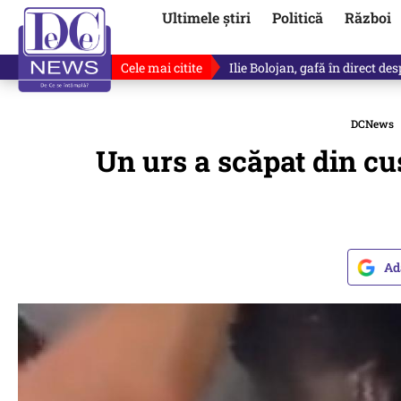
Ultimele știri
Politică
Război
Cele mai citite
Ilie Bolojan, gafă în direct de
DCNews
Un urs a scăpat din cu
Ad