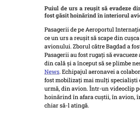
Puiul de urs a reușit să evadeze di
fost găsit hoinărind în interiorul av
Pasagerii de pe Aeroportul Internați
ce un urs a reuşit să scape din cușc
avionului. Zborul către Bagdad a fost
Pasagerii au fost rugați să evacueze
din cală şi a început să se plimbe ne
News
. Echipajul aeronavei a colabor
fost mobilizaţi mai mulţi specialiști 
urmă, din avion. Într-un videoclip po
hoinărind în afara cuştii, în avion, 
chiar să-l atingă.