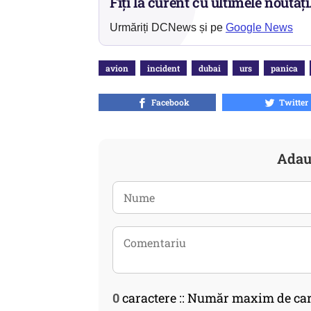
Fiți la curent cu ultimele noutăți
Urmăriți DCNews și pe
Google News
avion
incident
dubai
urs
panica
Facebook
Twitter
Adau
0
caractere :: Număr maxim de car