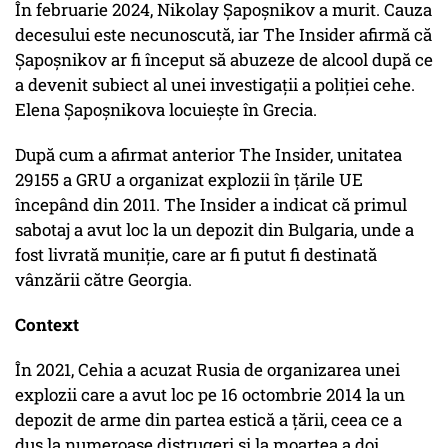
În februarie 2024, Nikolay Șapoșnikov a murit. Cauza
decesului este necunoscută, iar The Insider afirmă că
Șapoșnikov ar fi început să abuzeze de alcool după ce
a devenit subiect al unei investigații a poliției cehe.
Elena Șapoșnikova locuiește în Grecia.
După cum a afirmat anterior The Insider, unitatea
29155 a GRU a organizat explozii în țările UE
începând din 2011. The Insider a indicat că primul
sabotaj a avut loc la un depozit din Bulgaria, unde a
fost livrată muniție, care ar fi putut fi destinată
vânzării către Georgia.
Context
În 2021, Cehia a acuzat Rusia de organizarea unei
explozii care a avut loc pe 16 octombrie 2014 la un
depozit de arme din partea estică a țării, ceea ce a
dus la numeroase distrugeri și la moartea a doi