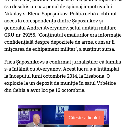
s-a deschis un caz penal de spionaj împotriva lui
Nikolay și Elena Șapoșnikov. Poliția cehă a obținut
acces la corespondența dintre Șapoșnikov și
generalul Andrei Averyanov, șeful unității militare
GRU nr. 29155. "Conținutul emailurilor era informație
confidențială despre depozitele de arme, cum ar fi
mișcarea de echipament militar", a susținut sursa.
Fiica Șapoșnikovs a confirmat jurnaliștilor că familia
s-a întâlnit cu Averyanov. Acest lucru s-a întâmplat
la începutul lunii octombrie 2014, la Lisabona. O
explozie la un depozit de muniție în satul Vrbětice
din Cehia a avut loc pe 16 octombrie.
Citește articolul