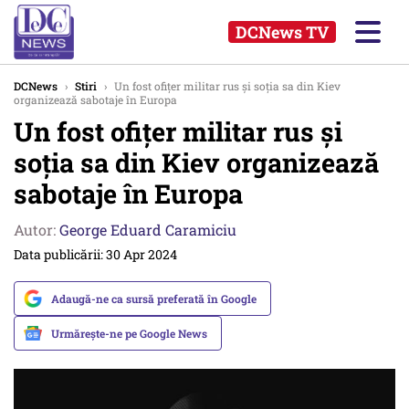
DCNews TV
DCNews
›
Stiri
›
Un fost ofițer militar rus și soția sa din Kiev
organizează sabotaje în Europa
Un fost ofițer militar rus și
soția sa din Kiev organizează
sabotaje în Europa
Autor:
George Eduard Caramiciu
Data publicării: 30 Apr 2024
Adaugă-ne ca sursă preferată în Google
Urmărește-ne pe Google News