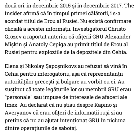
două ori: în decembrie 2015 și în decembrie 2017. The
Insider afirmă că în timpul primei călătorii, i s-a
acordat titlul de Erou al Rusiei. Nu există confirmare
oficială a acestei informații. Investigatorul Christo
Grozev a raportat anterior că ofițerii GRU Alexander
Mișkin și Anatoly Cepiga au primit titlul de Erou al
Rusiei pentru exploziile de la depozitele din Cehia.
Elena și Nikolay Șapoșnikovs au refuzat să vină în
Cehia pentru interogatoriu, așa că reprezentanții
autorităților grecești și bulgare au vorbit cu ei. Au
susținut că toate legăturile lor cu membrii GRU erau
"personale" sau impuse de interesele de afaceri ale
Imex. Au declarat că nu știau despre Kapino și
Averyanov că erau ofițeri de informații ruși și au
pretins că nu au ajutat intenționat GRU în niciuna
dintre operațiunile de sabotaj.