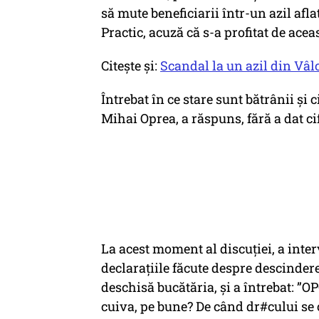
să mute beneficiarii într-un azil aflat
Practic, acuză că s-a profitat de ace
Citește și:
Scandal la un azil din Vâl
Întrebat în ce stare sunt bătrânii și 
Mihai Oprea, a răspuns, fără a dat cif
La acest moment al discuției, a inter
declarațiile făcute despre descindere
deschisă bucătăria, și a întrebat: ”O
cuiva, pe bune? De când dr#cului se 