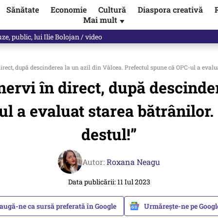
Sănătate
Economie
Cultură
Diaspora creativă
Mai mult
▼
ul asupra ANCPI. Când va fi pus sistemul în funcțiune
irect, după descinderea la un azil din Vâlcea. Prefectul spune că OPC-ul a evalua
nervi în direct, după descinder
l a evaluat starea bătrânilor.
destul!”
Autor:
Roxana Neagu
Data publicării: 11 Iul 2023
augă-ne ca sursă preferată în Google
Urmărește-ne pe Goog