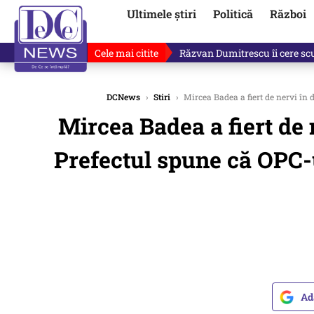
Ultimele știri
Politică
Război
Cele mai citite
Ultimele informații după atac
DCNews
›
Stiri
›
Mircea Badea a fiert de nervi în d
Mircea Badea a fiert de 
Prefectul spune că OPC-u
Ad