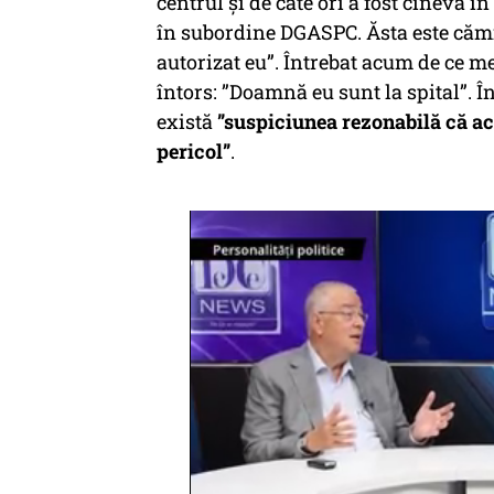
centrul și de câte ori a fost cineva î
în subordine DGASPC. Ăsta este cămi
autorizat eu”. Întrebat acum de ce me
întors: ”Doamnă eu sunt la spital”. 
există
”suspiciunea rezonabilă că aco
pericol”
.