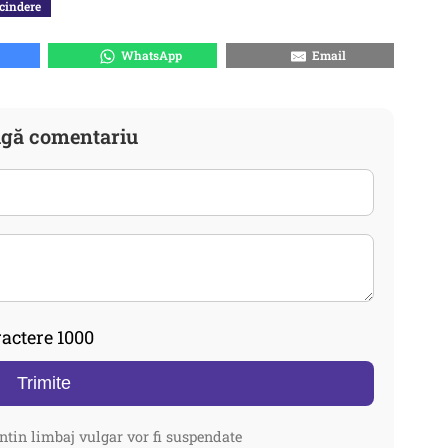
cindere
WhatsApp
Email
gă comentariu
actere 1000
Trimite
ntin limbaj vulgar vor fi suspendate