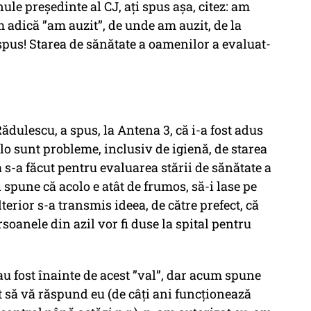
le președinte al CJ, ați spus așa, citez: am
m adică ”am auzit”, de unde am auzit, de la
i spus! Starea de sănătate a oamenilor a evaluat-
dulescu, a spus, la Antena 3, că i-a fost adus
olo sunt probleme, inclusiv de igienă, de starea
 s-a făcut pentru evaluarea stării de sănătate a
 spune că acolo e atât de frumos, să-i lase pe
lterior s-a transmis ideea, de către prefect, că
rsoanele din azil vor fi duse la spital pentru
au fost înainte de acest ”val”, dar acum spune
t să vă răspund eu (de câți ani funcționează