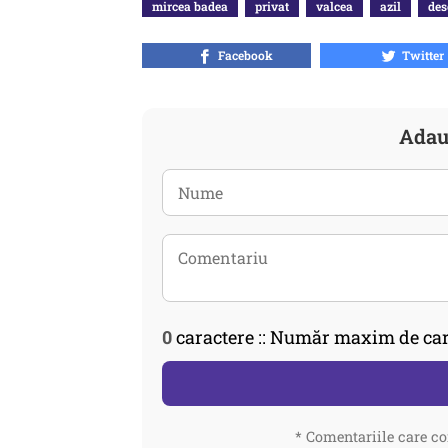
mircea badea
privat
valcea
azil
des
Facebook
Twitter
Adau
0
caractere :: Număr maxim de car
* Comentariile care co