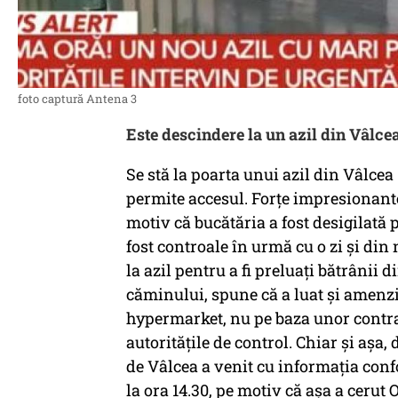
foto captură Antena 3
Este descindere la un azil din Vâlcea
Se stă la poarta unui azil din Vâlcea
permite accesul. Forțe impresionante 
motiv că bucătăria a fost desigilată
fost controale în urmă cu o zi și din n
la azil pentru a fi preluați bătrânii 
căminului, spune că a luat și amenzi
hypermarket, nu pe baza unor contract
autoritățile de control. Chiar și așa,
de Vâlcea a venit cu informația confo
la ora 14.30, pe motiv că așa a cerut 