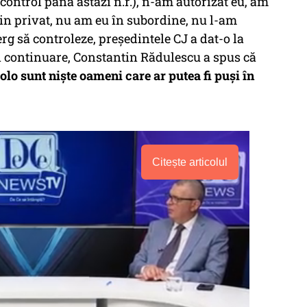
n control până astăzi n.r.), n-am autorizat eu, am
n privat, nu am eu în subordine, nu l-am
rg să controleze, președintele CJ a dat-o la
În continuare, Constantin Rădulescu a spus că
lo sunt niște oameni care ar putea fi puși în
Citește articolul