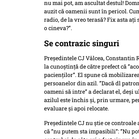
nu mai pot, am ascultat destul! Domnu
auzit că oamenii sunt în pericol. Cu
radio, de la vreo terasă? Fix asta aț
o cineva?”.
Se contrazic singuri
Președintele CJ Vâlcea, Constantin Ră
la cunoștință de către prefect că ”ac
pacienților”. El spune că mobilizarea
persoanelor din azil. ”Dacă dl patron
oameni să intre” a declarat el, deși u
azilul este închis și, prin urmare, pe
evaluare și apoi relocate.
Președintele CJ nu știe ce controale 
că ”nu putem sta impasibili”: ”Nu po