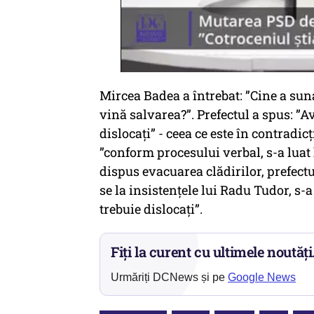
Mircea Badea a întrebat: ”Cine a sun
vină salvarea?”. Prefectul a spus: ”A
dislocați” - ceea ce este în contradic
”conform procesului verbal, s-a luat 
dispus evacuarea clădirilor, prefect
se la insistențele lui Radu Tudor, s-a
trebuie dislocați”.
Fiți la curent cu ultimele noutăți
Urmăriți DCNews și pe
Google News