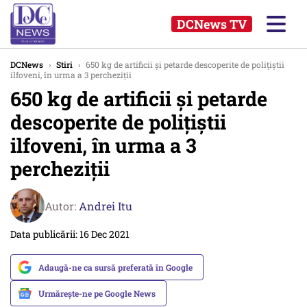
DCNews TV
DCNews
›
Stiri
›
650 kg de artificii şi petarde descoperite de poliţiştii
ilfoveni, în urma a 3 percheziţii
650 kg de artificii şi petarde
descoperite de poliţiştii
ilfoveni, în urma a 3
percheziţii
Autor:
Andrei Itu
Data publicării: 16 Dec 2021
Adaugă-ne ca sursă preferată în Google
Urmărește-ne pe Google News