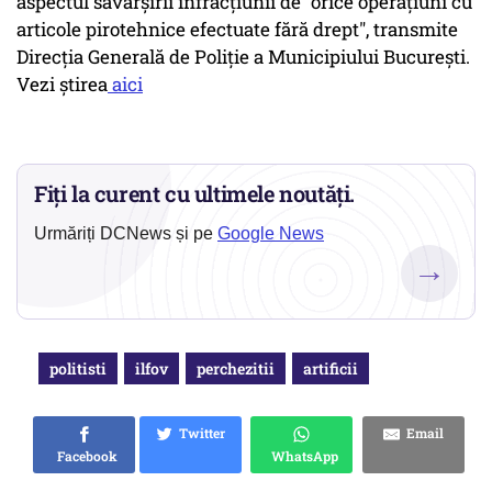
aspectul săvârşirii infracţiunii de "orice operaţiuni cu
articole pirotehnice efectuate fără drept", transmite
Direcţia Generală de Poliţie a Municipiului Bucureşti.
Vezi știrea
aici
Fiți la curent cu ultimele noutăți.
Urmăriți DCNews și pe
Google News
→
politisti
ilfov
perchezitii
artificii
Twitter
Email
Facebook
WhatsApp