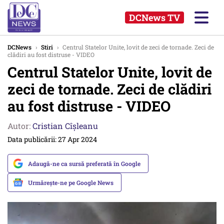
DCNews TV
DCNews
›
Stiri
›
Centrul Statelor Unite, lovit de zeci de tornade. Zeci de
clădiri au fost distruse - VIDEO
Centrul Statelor Unite, lovit de
zeci de tornade. Zeci de clădiri
au fost distruse - VIDEO
Autor:
Cristian Cîșleanu
Data publicării: 27 Apr 2024
Adaugă-ne ca sursă preferată în Google
Urmărește-ne pe Google News