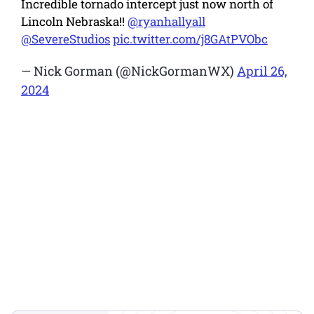
Incredible tornado intercept just now north of
Lincoln Nebraska!!
@ryanhallyall
@SevereStudios
pic.twitter.com/j8GAtPVObc
— Nick Gorman (@NickGormanWX)
April 26,
2024