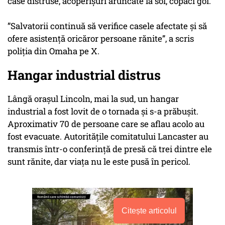
case distruse, acoperişuri aruncate la sol, copaci goi.
”Salvatorii continuă să verifice casele afectate şi să
ofere asistenţă oricăror persoane rănite”, a scris
poliţia din Omaha pe X.
Hangar industrial distrus
Lângă orașul Lincoln, mai la sud, un hangar
industrial a fost lovit de o tornada și s-a prăbușit.
Aproximativ 70 de persoane care se aflau acolo au
fost evacuate. Autorităţile comitatului Lancaster au
transmis într-o conferință de presă că trei dintre ele
sunt rănite, dar viața nu le este pusă în pericol.
Citește articolul