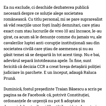
Ea nu exclude, ci deschide dezbaterea publică
necesară despre ce soluţie alege societatea
românească. Cu titlu personal, mi se pare suprarealist
să văd reacţiile unor foşti înalţi demnitari, care ştiau
exact cum stau lucrurile de vreo 10 ani încoace, le-au
girat, ca acum să le denunţe comme du jamais vu, ale
cavalerilor luptei anti-corupţie instituţionali sau din
societatea civilă care ştiau de asemenea şi nu au
găsit temei să se despartă în tot acest timp. Nu e bai,
adevărul separă întotdeauna apele. În fine, sunt
fericită că decizia CCR a creat breşa detaşării poliţiei
judiciare în parchete. E un început, adaugă Raluca
Prună.
Duminică, fostul preşedinte Traian Băsescu a scris pe
pagina sa de Facebook că, potrivit Constituţiei,
ordonanţele de urgenţă nu pot fi adoptate în