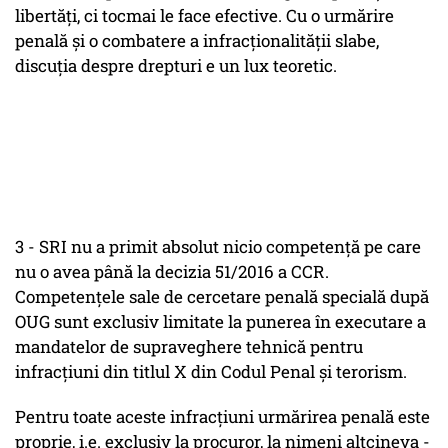
libertăţi, ci tocmai le face efective. Cu o urmărire
penală şi o combatere a infracţionalităţii slabe,
discuţia despre drepturi e un lux teoretic.
3 - SRI nu a primit absolut nicio competenţă pe care
nu o avea până la decizia 51/2016 a CCR.
Competenţele sale de cercetare penală specială după
OUG sunt exclusiv limitate la punerea în executare a
mandatelor de supraveghere tehnică pentru
infracţiuni din titlul X din Codul Penal şi terorism.
Pentru toate aceste infracţiuni urmărirea penală este
proprie, i.e. exclusiv la procuror, la nimeni altcineva -