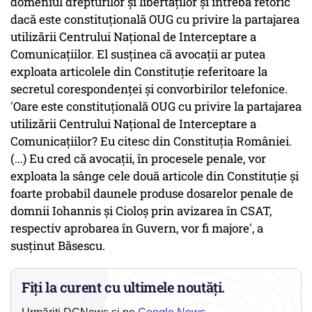
domeniul drepturilor şi libertăţilor şi întreba retoric
dacă este constituţională OUG cu privire la partajarea
utilizării Centrului Naţional de Interceptare a
Comunicaţiilor. El susţinea că avocaţii ar putea
exploata articolele din Constituţie referitoare la
secretul corespondenţei şi convorbirilor telefonice.
'Oare este constituţională OUG cu privire la partajarea
utilizării Centrului Naţional de Interceptare a
Comunicaţiilor? Eu citesc din Constituţia României.
(...) Eu cred că avocaţii, în procesele penale, vor
exploata la sânge cele două articole din Constituţie şi
foarte probabil daunele produse dosarelor penale de
domnii Iohannis şi Cioloş prin avizarea în CSAT,
respectiv aprobarea în Guvern, vor fi majore', a
susţinut Băsescu.
Fiți la curent cu ultimele noutăți.