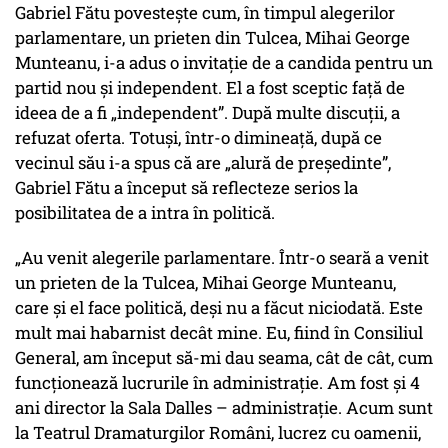
Gabriel Fătu povestește cum, în timpul alegerilor
parlamentare, un prieten din Tulcea, Mihai George
Munteanu, i-a adus o invitație de a candida pentru un
partid nou și independent. El a fost sceptic față de
ideea de a fi „independent”. După multe discuții, a
refuzat oferta. Totuși, într-o dimineață, după ce
vecinul său i-a spus că are
„alură de președinte”
,
Gabriel Fătu a început să reflecteze serios la
posibilitatea de a intra în politică.
„Au venit alegerile parlamentare. Într-o seară a venit
un prieten de la Tulcea, Mihai George Munteanu,
care și el face politică, deși nu a făcut niciodată. Este
mult mai habarnist decât mine. Eu, fiind în Consiliul
General, am început să-mi dau seama, cât de cât, cum
funcționează lucrurile în administrație. Am fost și 4
ani director la Sala Dalles – administrație. Acum sunt
la Teatrul Dramaturgilor Români, lucrez cu oamenii,