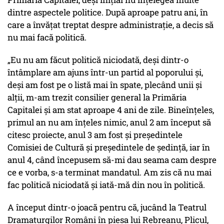
dintre aspectele politice. După aproape patru ani, în
care a învățat treptat despre administrație, a decis să
nu mai facă politică.
„Eu nu am făcut politică niciodată, deși dintr-o
întâmplare am ajuns într-un partid al poporului și,
deși am fost pe o listă mai în spate, plecând unii și
alții, m-am trezit consilier general la Primăria
Capitalei și am stat aproape 4 ani de zile. Bineînțeles,
primul an nu am înțeles nimic, anul 2 am început să
citesc proiecte, anul 3 am fost și președintele
Comisiei de Cultură și președintele de ședință, iar în
anul 4, când începusem să-mi dau seama cam despre
ce e vorba, s-a terminat mandatul. Am zis că nu mai
fac politică niciodată și iată-mă din nou în politică.
A început dintr-o joacă pentru că, jucând la Teatrul
Dramaturgilor Români în piesa lui Rebreanu, Plicul,