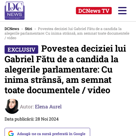
DCNews TV
DCNews
›
Stiri
›
Povestea deciziei lui Gabriel Fătu de a candida la
alegerile parlamentare: Cu inima strânsă, am semnat toate documentele
/ video
Povestea deciziei lui
Gabriel Fătu de a candida la
alegerile parlamentare: Cu
inima strânsă, am semnat
toate documentele / video
Autor:
Elena Aurel
Data publicării: 28 Noi 2024
Adaugă-ne ca sursă preferată în Google