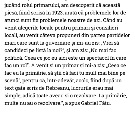
jucând rolul primarului, am descoperit că această
piesă, fiind scrisă în 1923, arată că problemele lor de
atunci sunt fix problemele noastre de azi. Când au
venit alegerile locale pentru primari și consilieri
locali, au venit câteva propuneri din partea partidelor
mari care sunt la guvernare și mi-au zis:
„Vrei să
candidezi pe listă la noi?”,
și am zis:
„Nu mai fac
politică. Ceea ce joc eu aici este un spectacol în care
fac un rol”.
A venit și un primar și mi-a zis:
„Ceea ce
fac eu la primărie, să știi că faci tu mult mai bine pe
scenă",
pentru că, într-adevăr, acolo, fiind după un
text gata scris de Rebreanu, lucrurile erau mai
simple, adică toate aveau și o rezolvare. La primărie,
multe nu au o rezolvare.”, a spus Gabriel Fătu.