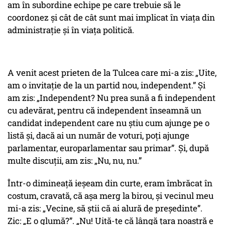
am în subordine echipe pe care trebuie să le
coordonez și cât de cât sunt mai implicat în viața din
administrație și în viața politică.
A venit acest prieten de la Tulcea care mi-a zis:
„Uite,
am o invitație de la un partid nou, independent.”
Și
am zis:
„Independent? Nu prea sună a fi independent
cu adevărat, pentru că independent înseamnă un
candidat independent care nu știu cum ajunge pe o
listă și, dacă ai un număr de voturi, poți ajunge
parlamentar, europarlamentar sau primar”.
Și, după
multe discuții, am zis:
„Nu, nu, nu.”
Într-o dimineață ieșeam din curte, eram îmbrăcat în
costum, cravată, că așa merg la birou, și vecinul meu
mi-a zis:
„Vecine, să știi că ai alură de președinte”.
Zic:
„E o glumă?”
.
„Nu! Uită-te că lângă țara noastră e