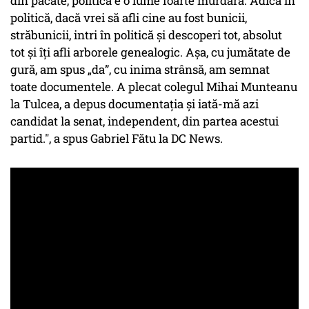
din păcate, politica e o lume foarte murdară. Adică în
politică, dacă vrei să afli cine au fost bunicii,
străbunicii, intri în politică și descoperi tot, absolut
tot și îți afli arborele genealogic. Așa, cu jumătate de
gură, am spus „
da
”, cu inima strânsă, am semnat
toate documentele. A plecat colegul Mihai Munteanu
la Tulcea, a depus documentația și iată-mă azi
candidat la senat, independent, din partea acestui
partid.", a spus Gabriel Fătu la DC News.