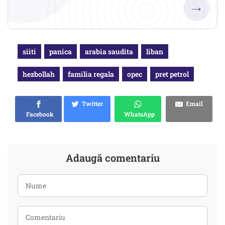
→
siiti
panica
arabia saudita
liban
hezbollah
familia regala
opec
pret petrol
Twitter
Email
Facebook
WhatsApp
Adaugă comentariu