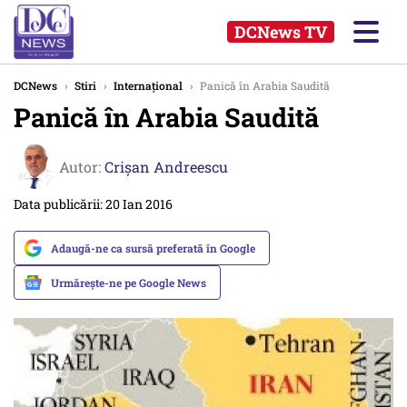
DCNews TV
DCNews
›
Stiri
›
Internațional
›
Panică în Arabia Saudită
Panică în Arabia Saudită
Autor:
Crişan Andreescu
Data publicării: 20 Ian 2016
Adaugă-ne ca sursă preferată în Google
Urmărește-ne pe Google News