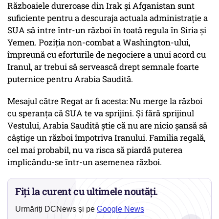
Războaiele dureroase din Irak și Afganistan sunt
suficiente pentru a descuraja actuala administraţie a
SUA să intre într-un război în toată regula în Siria şi
Yemen. Poziţia non-combat a Washington-ului,
împreună cu eforturile de negociere a unui acord cu
Iranul, ar trebui să servească drept semnale foarte
puternice pentru Arabia Saudită.
Mesajul către Regat ar fi acesta: Nu merge la război
cu speranţa că SUA te va sprijini. Şi fără sprijinul
Vestului, Arabia Saudită ştie că nu are nicio şansă să
câştige un război împotriva Iranului. Familia regală,
cel mai probabil, nu va risca să piardă puterea
implicându-se într-un asemenea război.
Fiți la curent cu ultimele noutăți.
Urmăriți DCNews și pe
Google News