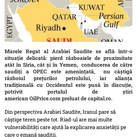
Marele Regat al Arabiei Saudite se află într-o
situație delicată: pierd războaiele de proximitate
atât în Siria, cât şi în Yemen, conducerea de către
saudiţi a OPEC este amenințată, nu câștigă
războiul prețurilor petrolului, iar alianța
tradiţională cu Occidentul este pusă în discuţie,
potrivit portalul de ştiri
american OilPrice.com preluat de capital.ro.
Din perspectiva Arabiei Saudite, Iranul pare să
câştige teren peste tot. Riad-ul are mai multe
vulnerabilităţi care ajută la explicarea anxietăţii pe
care o emană saudiţii.