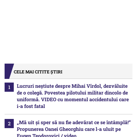
CELE MAI CITITE ȘTIRI
Lucruri neștiute despre Mihai Vîrdol, dezvăluite
de o colegă. Povestea pilotului militar dincolo de
uniformă. VIDEO cu momentul accidentului care
i-a fost fatal
„Mă uit și sper să nu fie adevărat ce se întâmplă!“
Propunerea Oanei Gheorghiu care l-a uluit pe
Eugen Teodorovici / video