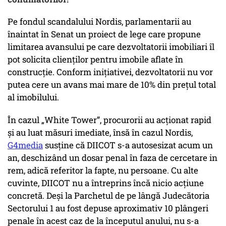
Pe fondul scandalului Nordis, parlamentarii au
înaintat în Senat un proiect de lege care propune
limitarea avansului pe care dezvoltatorii imobiliari îl
pot solicita clienților pentru imobile aflate în
construcție. Conform inițiativei, dezvoltatorii nu vor
putea cere un avans mai mare de 10% din prețul total
al imobilului.
În cazul „White Tower”, procurorii au acționat rapid
și au luat măsuri imediate, însă în cazul Nordis,
G4media
susține că DIICOT s-a autosesizat acum un
an, deschizând un dosar penal în faza de cercetare in
rem, adică referitor la fapte, nu persoane. Cu alte
cuvinte, DIICOT nu a întreprins încă nicio acțiune
concretă. Deși la Parchetul de pe lângă Judecătoria
Sectorului 1 au fost depuse aproximativ 10 plângeri
penale în acest caz de la începutul anului, nu s-a