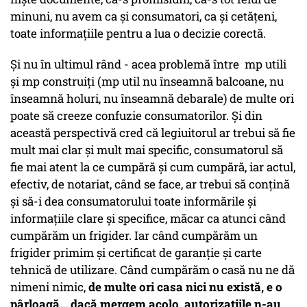
minuni, nu avem ca și consumatori, ca și cetățeni,
toate informațiile pentru a lua o decizie corectă.
Și nu în ultimul rând - acea problemă între mp utili
și mp construiți (mp util nu înseamnă balcoane, nu
înseamnă holuri, nu înseamnă debarale) de multe ori
poate să creeze confuzie consumatorilor. Și din
această perspectivă cred că legiuitorul ar trebui să fie
mult mai clar și mult mai specific, consumatorul să
fie mai atent la ce cumpără și cum cumpără, iar actul,
efectiv, de notariat, când se face, ar trebui să conțină
și să-i dea consumatorului toate informările și
informațiile clare și specifice, măcar ca atunci când
cumpărăm un frigider. Iar când cumpărăm un
frigider primim și certificat de garanție și carte
tehnică de utilizare. Când cumpărăm o casă nu ne dă
nimeni nimic,
de multe ori casa nici nu există, e o
pârloagă... dacă mergem acolo, autorizațiile n-au