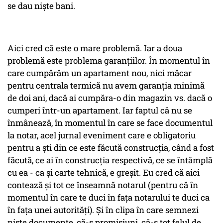
se dau niște bani.
Aici cred că este o mare problemă. Iar a doua
problemă este problema garanțiilor. În momentul în
care cumpărăm un apartament nou, nici măcar
pentru centrala termică nu avem garanția minimă
de doi ani, dacă ai cumpăra-o din magazin vs. dacă o
cumperi într-un apartament. Iar faptul că nu se
înmânează, în momentul în care se face documentul
la notar, acel jurnal eveniment care e obligatoriu
pentru a ști din ce este făcută construcția, când a fost
făcută, ce ai în construcția respectivă, ce se întâmplă
cu ea - ca și carte tehnică, e greșit. Eu cred că aici
contează și tot ce înseamnă notarul (pentru că în
momentul în care te duci în fața notarului te duci ca
în fața unei autorități). Și în clipa în care semnezi
niște documente, că-s promisiuni, că-s tot felul de