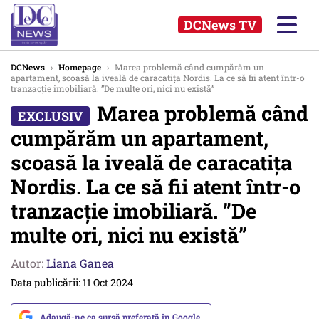
DCNews TV
DCNews
›
Homepage
›
Marea problemă când cumpărăm un
apartament, scoasă la iveală de caracatița Nordis. La ce să fii atent într-o
tranzacție imobiliară. ”De multe ori, nici nu există”
Marea problemă când
cumpărăm un apartament,
scoasă la iveală de caracatița
Nordis. La ce să fii atent într-o
tranzacție imobiliară. ”De
multe ori, nici nu există”
Autor:
Liana Ganea
Data publicării: 11 Oct 2024
Adaugă-ne ca sursă preferată în Google