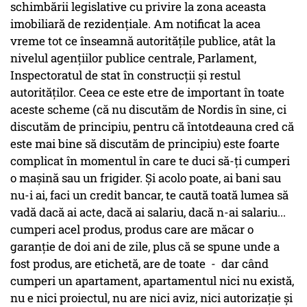
schimbării legislative cu privire la zona aceasta
imobiliară de rezidențiale. Am notificat la acea
vreme tot ce înseamnă autoritățile publice, atât la
nivelul agențiilor publice centrale, Parlament,
Inspectoratul de stat în construcții și restul
autorităților. Ceea ce este etre de important în toate
aceste scheme (că nu discutăm de Nordis în sine, ci
discutăm de principiu, pentru că întotdeauna cred că
este mai bine să discutăm de principiu) este foarte
complicat în momentul în care te duci să-ți cumperi
o mașină sau un frigider. Și acolo poate, ai bani sau
nu-i ai, faci un credit bancar, te caută toată lumea să
vadă dacă ai acte, dacă ai salariu, dacă n-ai salariu...
cumperi acel produs, produs care are măcar o
garanție de doi ani de zile, plus că se spune unde a
fost produs, are etichetă, are de toate - dar când
cumperi un apartament, apartamentul nici nu există,
nu e nici proiectul, nu are nici aviz, nici autorizație și