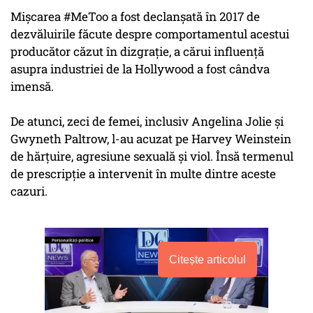
Mişcarea #MeToo a fost declanşată în 2017 de
dezvăluirile făcute despre comportamentul acestui
producător căzut în dizgraţie, a cărui influenţă
asupra industriei de la Hollywood a fost cândva
imensă.
De atunci, zeci de femei, inclusiv Angelina Jolie şi
Gwyneth Paltrow, l-au acuzat pe Harvey Weinstein
de hărţuire, agresiune sexuală şi viol. Însă termenul
de prescripţie a intervenit în multe dintre aceste
cazuri.
Citește articolul