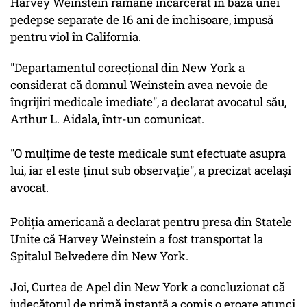
Harvey Weinstein rămâne încarcerat în baza unei
pedepse separate de 16 ani de închisoare, impusă
pentru viol în California.
"Departamentul corecţional din New York a
considerat că domnul Weinstein avea nevoie de
îngrijiri medicale imediate", a declarat avocatul său,
Arthur L. Aidala, într-un comunicat.
"O mulţime de teste medicale sunt efectuate asupra
lui, iar el este ţinut sub observaţie", a precizat acelaşi
avocat.
Poliţia americană a declarat pentru presa din Statele
Unite că Harvey Weinstein a fost transportat la
Spitalul Belvedere din New York.
Joi, Curtea de Apel din New York a concluzionat că
judecătorul de primă instanță a comis o eroare atunci