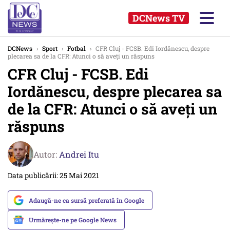
DCNews TV
DCNews
›
Sport
›
Fotbal
›
CFR Cluj - FCSB. Edi Iordănescu, despre
plecarea sa de la CFR: Atunci o să aveți un răspuns
CFR Cluj - FCSB. Edi
Iordănescu, despre plecarea sa
de la CFR: Atunci o să aveți un
răspuns
Autor:
Andrei Itu
Data publicării: 25 Mai 2021
Adaugă-ne ca sursă preferată în Google
Urmărește-ne pe Google News