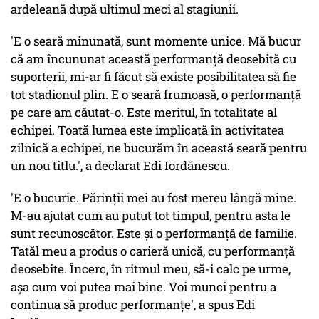
ardeleană după ultimul meci al stagiunii.
'E o seară minunată, sunt momente unice. Mă bucur
că am încununat această performanță deosebită cu
suporterii, mi-ar fi făcut să existe posibilitatea să fie
tot stadionul plin. E o seară frumoasă, o performanță
pe care am căutat-o. Este meritul, în totalitate al
echipei. Toată lumea este implicată în activitatea
zilnică a echipei, ne bucurăm în această seară pentru
un nou titlu.', a declarat Edi Iordănescu.
'E o bucurie. Părinții mei au fost mereu lângă mine.
M-au ajutat cum au putut tot timpul, pentru asta le
sunt recunoscător. Este și o performanță de familie.
Tatăl meu a produs o carieră unică, cu performanță
deosebite. Încerc, în ritmul meu, să-i calc pe urme,
așa cum voi putea mai bine. Voi munci pentru a
continua să produc performanțe', a spus Edi