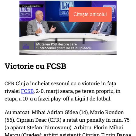
Citește articolul
Victorie cu FCSB
CFR Cluj a încheiat sezonul cu o victorie în faţa
rivalei
FCSB
, 2-0, marţi seara, pe teren propriu, în
etapa a 10-a a fazei play-off a Ligii I de fotbal.
Au marcat: Mihai Adrian Gîdea (14), Mario Rondon
(66). Ciprian Deac (CFR) a ratat un penalty în min. 75
(a apărat Ştefan Târnovanu). Arbitru: Florin Mihai
Marcu (Oradea); arbitri asistenţi: Ciprian Florin Danşa