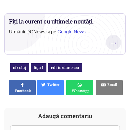
Fiți la curent cu ultimele noutăți.
Urmăriți DCNews și pe
Google News
→
cfr cluj
liga 1
edi iordanescu
Twitter
Email
Facebook
WhatsApp
Adaugă comentariu