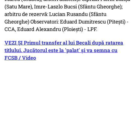
(Satu Mare), Imre-Laszlo Bucsi (Sfântu Gheorghe);
arbitru de rezervă: Lucian Rusandu (Sfântu
Gheorghe) Observatori: Eduard Dumitrescu (Piteşti) -
CCA, Eduard Alexandru (Ploieşti) - LPF.
VEZI ȘI Primul transfer al lui Becali după ratarea
titlului. Jucătorul este la 'palat' și va semna cu
FCSB / Video