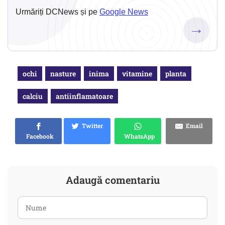
Urmăriți DCNews și pe
Google News
→
ochi
nasture
inima
vitamine
planta
calciu
antiinflamatoare
Twitter
Email
Facebook
WhatsApp
Adaugă comentariu