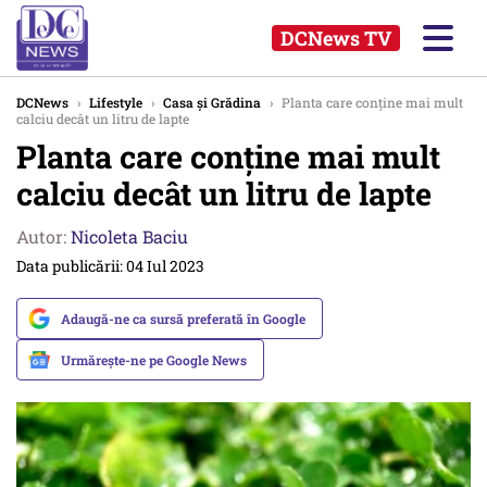
DCNews TV
DCNews
›
Lifestyle
›
Casa și Grădina
›
Planta care conține mai mult
calciu decât un litru de lapte
Planta care conține mai mult
calciu decât un litru de lapte
Autor:
Nicoleta Baciu
Data publicării: 04 Iul 2023
Adaugă-ne ca sursă preferată în Google
Urmărește-ne pe Google News