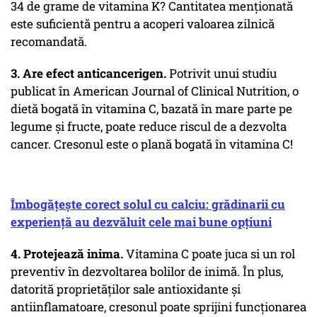
34 de grame de vitamina K? Cantitatea menționată
este suficientă pentru a acoperi valoarea zilnică
recomandată.
3. Are efect anticancerigen.
Potrivit unui studiu
publicat în American Journal of Clinical Nutrition, o
dietă bogată în vitamina C, bazată în mare parte pe
legume și fructe, poate reduce riscul de a dezvolta
cancer. Cresonul este o plană bogată în vitamina C!
Îmbogățește corect solul cu calciu: grădinarii cu
experiență au dezvăluit cele mai bune opțiuni
4. Protejează inima.
Vitamina C poate juca si un rol
preventiv în dezvoltarea bolilor de inimă. În plus,
datorită proprietăților sale antioxidante și
antiinflamatoare, cresonul poate sprijini funcționarea