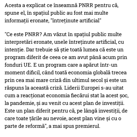
Acesta a explicat ce înseamnă PNRR pentru că,
spune el, în spaţiul public au fost mai multe
informaţii eronate, "întreţinute artificial"
"Ce este PNRR? Am văzut în spaţiul public multe
interpretări eronate, unele întreţinute artificial, cu
intenţie. Dar trebuie să ştie toată lumea că este un
program diferit de ceea ce am avut până acum prin
fonduri UE. E un program care a apărut într-un
moment dificil, când toată economia globală trecea
prin cea mai mare criză din ultimul secol şi este un
răspuns la această criză. Liderii Europei s-au uitat
cum a reacţionat economia fiecărui stat la acest şoc,
la pandemie, şi au venit cu acest plan de investiţii.
Este un plan diferit pentru că, pe lângă investiţii, de
care toate ţările au nevoie, acest plan vine şi cu o
parte de reformă", a mai spus premierul.