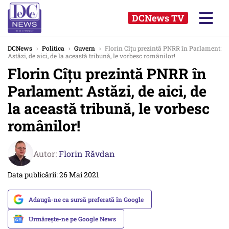
DCNews TV
DCNews
›
Politica
›
Guvern
›
Florin Cîțu prezintă PNRR în Parlament:
Astăzi, de aici, de la această tribună, le vorbesc românilor!
Florin Cîțu prezintă PNRR în
Parlament: Astăzi, de aici, de
la această tribună, le vorbesc
românilor!
Autor:
Florin Răvdan
Data publicării: 26 Mai 2021
Adaugă-ne ca sursă preferată în Google
Urmărește-ne pe Google News