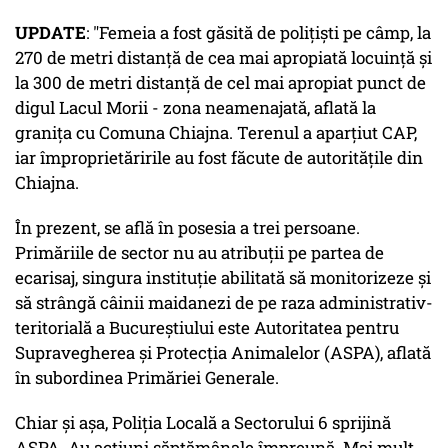
UPDATE
: "Femeia a fost găsită de polițiști pe câmp, la
270 de metri distanță de cea mai apropiată locuință și
la 300 de metri distanță de cel mai apropiat punct de
digul Lacul Morii - zona neamenajată, aflată la
granița cu Comuna Chiajna. Terenul a aparțiut CAP,
iar împroprietăririle au fost făcute de autoritățile din
Chiajna.
În prezent, se află în posesia a trei persoane.
Primăriile de sector nu au atribuții pe partea de
ecarisaj, singura instituție abilitată să monitorizeze și
să strângă câinii maidanezi de pe raza administrativ-
teritorială a Bucureștiului este Autoritatea pentru
Supravegherea și Protecția Animalelor (ASPA), aflată
în subordinea Primăriei Generale.
Chiar și așa, Poliția Locală a Sectorului 6 sprijină
ASPA. Au acțiuni săptămânale împreună. Mai mult,