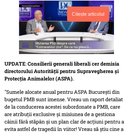
Citește articolul
UPDATE
:
Consilierii generali liberali cer demisia
directorului Autorităţii pentru Supravegherea şi
Protecţia Animalelor (ASPA).
"Sumele alocate anual pentru ASPA Bucureşti din
bugetul PMB sunt imense. Vreau un raport detaliat
de la conducerea acestei subordonate a PMB, care
are atribuţii exclusive şi misiunea de a gestiona
câinii fără stăpân şi un plan clar de acţiuni pentru a
evita astfel de tragedii în viitor! Vreau să ştiu cine a