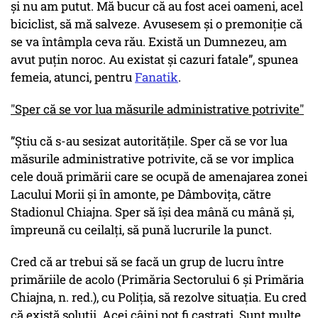
și nu am putut. Mă bucur că au fost acei oameni, acel
biciclist, să mă salveze. Avusesem și o premoniție că
se va întâmpla ceva rău. Există un Dumnezeu, am
avut puțin noroc. Au existat și cazuri fatale”, spunea
femeia, atunci, pentru
Fanatik
.
"Sper că se vor lua măsurile administrative potrivite"
”Știu că s-au sesizat autoritățile. Sper că se vor lua
măsurile administrative potrivite, că se vor implica
cele două primării care se ocupă de amenajarea zonei
Lacului Morii și în amonte, pe Dâmbovița, către
Stadionul Chiajna. Sper să își dea mână cu mână și,
împreună cu ceilalți, să pună lucrurile la punct.
Cred că ar trebui să se facă un grup de lucru între
primăriile de acolo (Primăria Sectorului 6 și Primăria
Chiajna, n. red.), cu Poliția, să rezolve situația. Eu cred
că există soluții. Acei câini pot fi castrați. Sunt multe