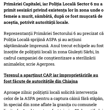
Primăriei Capitalei, iar Poliţia Locală Sector 6 nu a
primit sesizări privind existenţa lor în zona unde o
femeie a murit, sâmbătă, după ce fost muşcată de
aceştia, potrivit autorităţii locale.
Reprezentanţii Primăriei Sectorului 6 au precizat că
Poliţia Locală sprijină ASPA şi au acţiuni
săptămânale împreună. Anul trecut echipele au fost
însoţite de poliţiştii locali în zona Giuleşti Sârbi, în
cadrul campaniei de conştientizare a sterilizării
animalelor, scrie Agerpres.
Terenul a aparţinut CAP, iar împroprietăririle au
fost făcute de autorităţile din Chiajna
Aproape zilnic poliţiştii locali solicită intervenţia
celor de la ASPA pentru a captura câinii fără stăpân,
în special din zone aflate la graniţa cu comunele