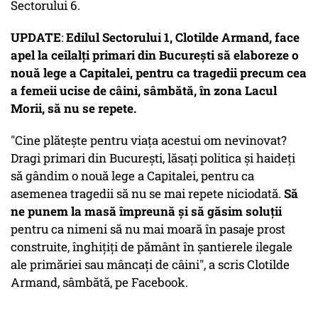
Sectorului 6.
UPDATE
:
Edilul Sectorului 1, Clotilde Armand, face
apel la ceilalţi primari din Bucureşti să elaboreze o
nouă lege a Capitalei, pentru ca tragedii precum cea
a femeii ucise de câini, sâmbătă, în zona Lacul
Morii, să nu se repete.
"Cine plăteşte pentru viaţa acestui om nevinovat?
Dragi primari din Bucureşti, lăsaţi politica şi haideţi
să gândim o nouă lege a Capitalei, pentru ca
asemenea tragedii să nu se mai repete niciodată.
Să
ne punem la masă împreună şi să găsim soluţii
pentru ca nimeni să nu mai moară în pasaje prost
construite, înghiţiţi de pământ în şantierele ilegale
ale primăriei sau mâncaţi de câini", a scris Clotilde
Armand, sâmbătă, pe Facebook.