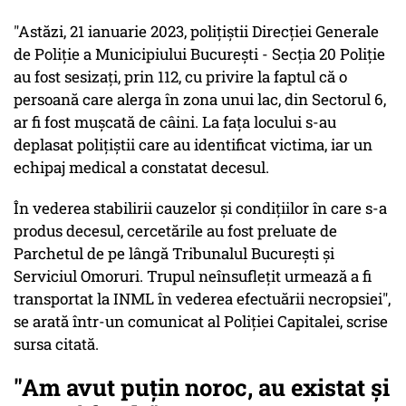
"Astăzi, 21 ianuarie 2023, polițiștii Direcției Generale
de Poliție a Municipiului București - Secția 20 Poliție
au fost sesizați, prin 112, cu privire la faptul că o
persoană care alerga în zona unui lac, din Sectorul 6,
ar fi fost mușcată de câini. La fața locului s-au
deplasat polițiștii care au identificat victima, iar un
echipaj medical a constatat decesul.
În vederea stabilirii cauzelor și condițiilor în care s-a
produs decesul, cercetările au fost preluate de
Parchetul de pe lângă Tribunalul București și
Serviciul Omoruri. Trupul neînsuflețit urmează a fi
transportat la INML în vederea efectuării necropsiei",
se arată într-un comunicat al Poliţiei Capitalei, scrise
sursa citată.
"Am avut puțin noroc, au existat și