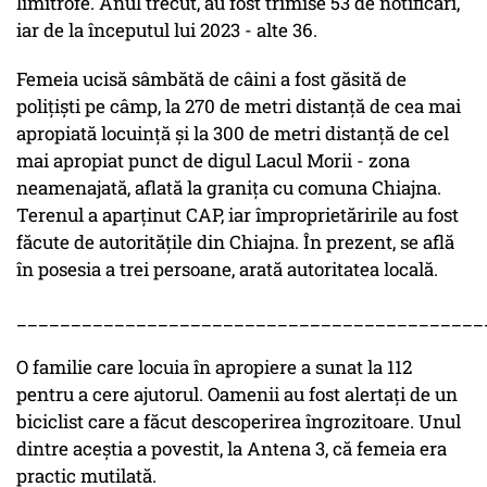
limitrofe. Anul trecut, au fost trimise 53 de notificări,
iar de la începutul lui 2023 - alte 36.
Femeia ucisă sâmbătă de câini a fost găsită de
poliţişti pe câmp, la 270 de metri distanţă de cea mai
apropiată locuinţă şi la 300 de metri distanţă de cel
mai apropiat punct de digul Lacul Morii - zona
neamenajată, aflată la graniţa cu comuna Chiajna.
Terenul a aparţinut CAP, iar împroprietăririle au fost
făcute de autorităţile din Chiajna. În prezent, se află
în posesia a trei persoane, arată autoritatea locală.
___________________________________________
O familie care locuia în apropiere a sunat la 112
pentru a cere ajutorul. Oamenii au fost alertați de un
biciclist care a făcut descoperirea îngrozitoare. Unul
dintre aceștia a povestit, la Antena 3, că femeia era
practic mutilată.