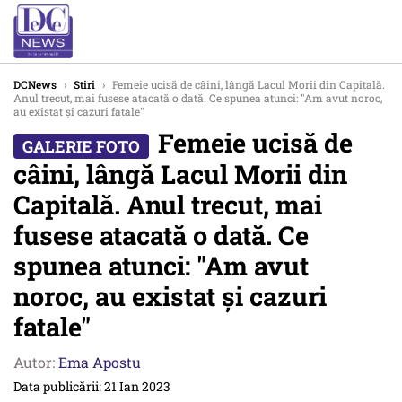
DCNews
›
Stiri
›
Femeie ucisă de câini, lângă Lacul Morii din Capitală.
Anul trecut, mai fusese atacată o dată. Ce spunea atunci: "Am avut noroc,
au existat și cazuri fatale"
Femeie ucisă de
câini, lângă Lacul Morii din
Capitală. Anul trecut, mai
fusese atacată o dată. Ce
spunea atunci: "Am avut
noroc, au existat și cazuri
fatale"
Autor:
Ema Apostu
Data publicării: 21 Ian 2023