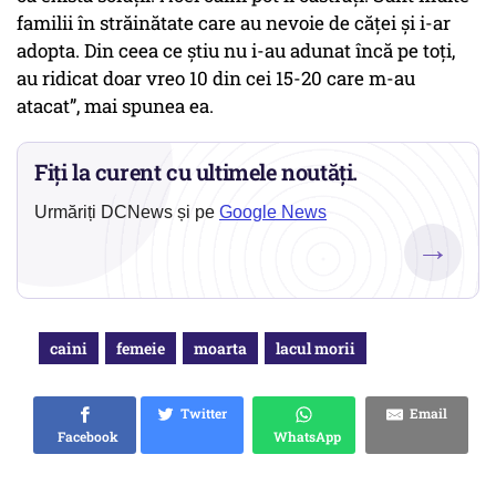
familii în străinătate care au nevoie de căței și i-ar
adopta. Din ceea ce știu nu i-au adunat încă pe toți,
au ridicat doar vreo 10 din cei 15-20 care m-au
atacat”, mai spunea ea.
Fiți la curent cu ultimele noutăți.
Urmăriți DCNews și pe
Google News
→
caini
femeie
moarta
lacul morii
Twitter
Email
Facebook
WhatsApp