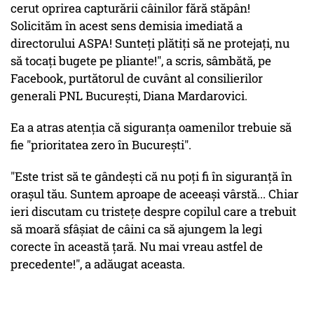
cerut oprirea capturării câinilor fără stăpân!
Solicităm în acest sens demisia imediată a
directorului ASPA! Sunteţi plătiţi să ne protejaţi, nu
să tocaţi bugete pe pliante!", a scris, sâmbătă, pe
Facebook, purtătorul de cuvânt al consilierilor
generali PNL Bucureşti, Diana Mardarovici.
Ea a atras atenţia că siguranţa oamenilor trebuie să
fie "prioritatea zero în Bucureşti".
"Este trist să te gândeşti că nu poţi fi în siguranţă în
oraşul tău. Suntem aproape de aceeaşi vârstă... Chiar
ieri discutam cu tristeţe despre copilul care a trebuit
să moară sfâşiat de câini ca să ajungem la legi
corecte în această ţară. Nu mai vreau astfel de
precedente!", a adăugat aceasta.