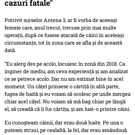
cazuri fatale"
Potrivit surselor Antena 3, ar fi vorba de aceeași
femeie care, anul trecut, trecuse prin mai multe
operații, după ce fusese atacată de câini în aceleași
circumstanțe, tot în zona care se afla și de această
dată.
”Eu alerg des pe acolo, locuiesc în zonă din 2018. Ca
inginer de mediu, am ceva experiență și am analizat
ce se petrece acolo. Dar nu am estimat bine în acel
moment. Un cățel prinsese o cârtiță în altă parte,
fugea de haită și eu voiam să ocolesc pe unde mergea
chiar acel cățel. Nu voiam să mă bag chiar pe lângă
el, să creadă că îi fur cârtița, și am luat-o printre câini.
Eu cunoșteam câinii, dar erau două haite. Pe una o
puteam struni, pe cealaltă, la fel, dar erau amândouă