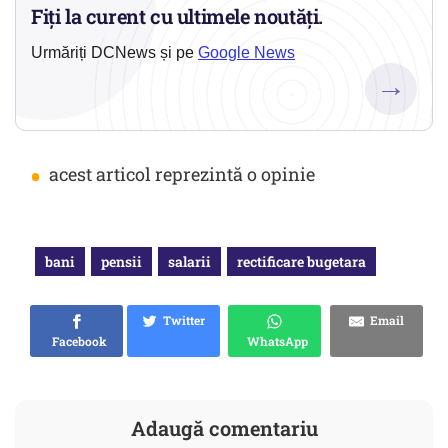
Fiți la curent cu ultimele noutăți.
Urmăriți DCNews și pe
Google News
→
•
acest articol reprezintă o opinie
bani
pensii
salarii
rectificare bugetara
Twitter
Email
Facebook
WhatsApp
Adaugă comentariu