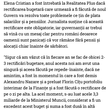
Elena Cristian a fost întrebată la Realitatea Plus dacă
rectificarea bugetară care urmează a fi făcută de noul
Guvern va rezolva toate problemele ce țin de plata
salariilor și a pensiilor. Jurnalista susține că această
rectificare este obligatorie, iar guvernanții ar trebui
să vină cu un mesaj clar pentru români deoarece
oamenii sunt panicați că vor rămâne fără pensii și
alocații chiar înainte de sărbători.
"Sigur că am văzut că în fiecare an se fac de obicei 2-
3 rectificări bugetare, anul acesta noi am avut una
singură și aceea făcută pe repede-înainte, dacă ne
amintim, a fost în momentul în care a fost demis
Alexandru Nazare și a preluat Florin Cîțu portofoliu
interimar de la Finanțe și a fost făcută o rectificare de
pe o zi pe alta. La acel moment, s-au luat acele 3,3
miliarde de la Ministerul Muncii, considerat a fi un
excedent acest buget și suma a fost dusă în altă