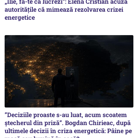
„Ilie, fă-te că lucrezi”: Elena Cristian acuză
autoritățile că mimează rezolvarea crizei
energetice
”Deciziile proaste s-au luat, acum scoatem
ștecherul din priză”. Bogdan Chirieac, după
ultimele decizii în criza energetică: Pâine pe