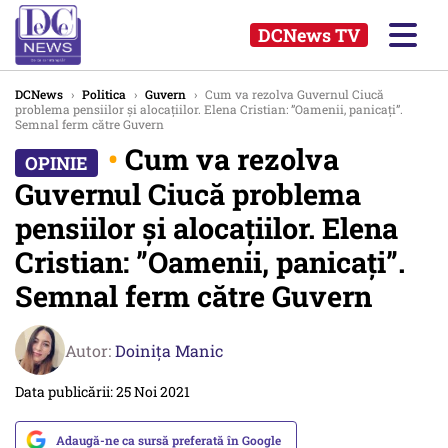
DCNews TV
DCNews
›
Politica
›
Guvern
›
Cum va rezolva Guvernul Ciucă
problema pensiilor și alocațiilor. Elena Cristian: ”Oamenii, panicați”.
Semnal ferm către Guvern
•
Cum va rezolva
Guvernul Ciucă problema
pensiilor și alocațiilor. Elena
Cristian: ”Oamenii, panicați”.
Semnal ferm către Guvern
Autor:
Doinița Manic
Data publicării: 25 Noi 2021
Adaugă-ne ca sursă preferată în Google