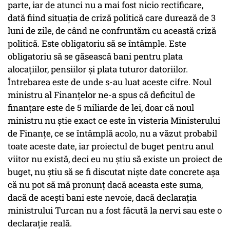
parte, iar de atunci nu a mai fost nicio rectificare,
dată fiind situația de criză politică care durează de 3
luni de zile, de când ne confruntăm cu această criză
politică. Este obligatoriu să se întâmple. Este
obligatoriu să se găsească bani pentru plata
alocațiilor, pensiilor și plata tuturor datoriilor.
Întrebarea este de unde s-au luat aceste cifre. Noul
ministru al Finanțelor ne-a spus că deficitul de
finanțare este de 5 miliarde de lei, doar că noul
ministru nu știe exact ce este în visteria Ministerului
de Finanțe, ce se întâmplă acolo, nu a văzut probabil
toate aceste date, iar proiectul de buget pentru anul
viitor nu există, deci eu nu știu să existe un proiect de
buget, nu știu să se fi discutat niște date concrete așa
că nu pot să mă pronunț dacă aceasta este suma,
dacă de acești bani este nevoie, dacă declarația
ministrului Turcan nu a fost făcută la nervi sau este o
declarație reală.