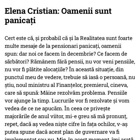
Elena Cristian: Oamenii sunt
panicați
Cert este că, și probabil că și la Realitatea sunt foarte
multe mesaje de la pensionari panicați, oamenii
spun: dar noi ce facem în decembrie? Ce facem de
sărbători? Rămânem fără pensii, nu vor veni pensiile,
nu vor fi plătite alocațiile? În această situație, din
punctul meu de vedere, trebuie să iasă o persoană, nu
știu, noul ministru al Finanțelor, premierul, cineva,
care să spună: Mâine rezolvăm problema. Pensiile
vor ajunge la timp. Lucrurile vor fi rezolvate și vom
vedea de ce ne apucăm. În ceea ce privește
majorările de anul viitor, mi-e greu să mă pronunț,
repet, dacă aș vedea niște cifre în fața ochilor, v-aș
putea spune dacă acest plan de guvernare va fi
implementat sau nu. Mie, în acest moment, îmi arată