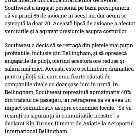
Southwest a angajat personal pe baza presupunerii
că va primi 85 de avioane în acest an, dar acum se
așteaptă la doar 20. Această lipsă de avioane a afectat
veniturile și a agravat presiunile asupra costurilor.
Southwest a decis să se retragă din piețele mai puțin
profitabile, inclusiv din Bellingham, și să oprească
angajările de piloți, oferind acestora ore reduse și
salarii mai mici. Aceasta este o schimbare dramatică
pentru piloții săi, care erau foarte căutați de
companiile rivale cu doar șase luni în urmă. În
Bellingham, Southwest reprezintă aproximativ 40%
din traficul de pasageri, iar retragerea sa va avea un
impact semnificativ asupra economiei locale. "Se va
resimți cu siguranță în comunitățile noastre", a
declarat Kip Turner, Director de Aviație la Aeroportul
Internațional Bellingham.