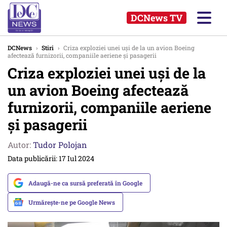
DCNews TV
DCNews
›
Stiri
›
Criza exploziei unei uși de la un avion Boeing
afectează furnizorii, companiile aeriene și pasagerii
Criza exploziei unei uși de la
un avion Boeing afectează
furnizorii, companiile aeriene
și pasagerii
Autor:
Tudor Polojan
Data publicării: 17 Iul 2024
Adaugă-ne ca sursă preferată în Google
Urmărește-ne pe Google News