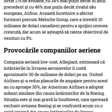
livrat 175 de avioane, cu 34% mai puțin decât în anul
precedent și cu 46% mai puțin decât rivalul său
european, Airbus. Această încetinire a afectat
furnizori precum Meloche Group, care a investit 10
milioane de dolari canadieni pentru a sprijini cererea
crescută, dar acum se așteaptă să rateze obiectivul de
venituri cu 5%.
Provocările companiilor aeriene
Compania aeriană low-cost, Allegiant, estimează că
întârzierile în livrarea aeronavelor îi costă
aproximativ 30 de milioane de dolari pe an. United
Airlines și-a redus planurile de angajare pentru acest
an cu aproape 30%, iar American Airlines a adoptat
măsuri similare din cauza întârzierilor de la Boeing.
Situația este și mai gravă la Southwest, care operează
exclusiv avioane Boeing și se confruntă acum cu o
criză internă din cauza întârzierilor de livrare.