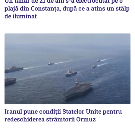
Un tânăr de 21 de ani s-a electrocutat pe o
plajă din Constanța, după ce a atins un stâlp
de iluminat
Iranul pune condiții Statelor Unite pentru
redeschiderea strâmtorii Ormuz